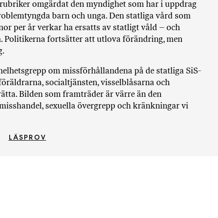
i
alrubriker omgärdat den myndighet som har i uppdrag
T
problemtyngda barn och unga. Den statliga vård som
a
or per år verkar ha ersatts av statligt våld – och
n
n. Politikerna fortsätter att utlova förändring, men
k
g.
e
 helhetsgrepp om missförhållandena på de statliga SiS-
öräldrarna, socialtjänsten, visselblåsarna och
ätta. Bilden som framträder är värre än den
misshandel, sexuella övergrepp och kränkningar vi
LÄSPROV