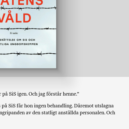
ö
p
b
ö
c
k
e
r
o
n
l
i
n
e
på SiS igen. Och jag förstår henne.”
h
o
s på SiS får hon ingen behandling. Däremot utslagna
s
gripanden av den statligt anställda personalen. Och
F
.
r