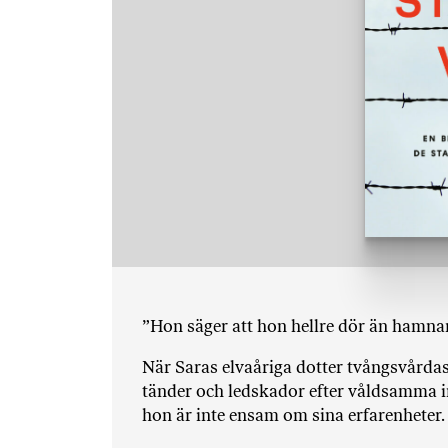
”Hon säger att hon hellre dör än hamnar 
När Saras elvaåriga dotter tvångsvårda
tänder och ledskador efter våldsamma in
hon är inte ensam om sina erfarenheter