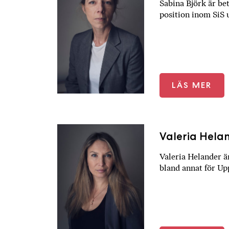
Sabina Björk är be
position inom SiS
LÄS MER
Valeria Hela
Valeria Helander ä
bland annat för Up