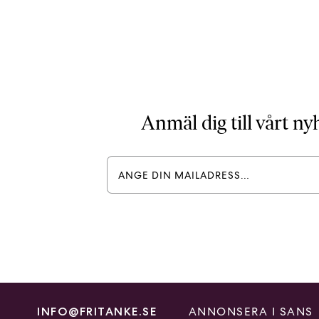
Anmäl dig till vårt n
ANNONSERA I SANS
INFO@FRITANKE.SE