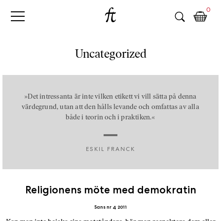
Fri
Skip
B
0
to
o
Tanke
content
k
h
a
Uncategorized
n
d
e
l
»Det intressanta är inte vilken etikett vi vill sätta på denna
p
värdegrund, utan att den hålls levande och omfattas av alla
både i teorin och i praktiken.«
å
n
ä
ESKIL FRANCK
t
e
t
,
Religionens möte med demokratin
k
Sans nr 4 2011
ö
p