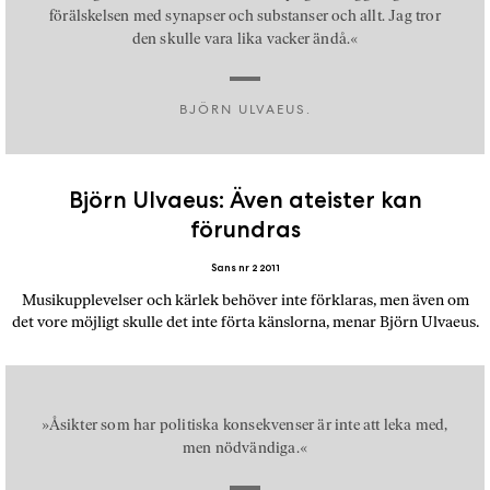
a
förälskelsen med synapser och substanser och allt. Jag tror
n
den skulle vara lika vacker ändå.«
k
e
BJÖRN ULVAEUS.
Björn Ulvaeus: Även ateister kan
förundras
Sans nr 2 2011
Musikupplevelser och kärlek behöver inte förklaras, men även om
det vore möjligt skulle det inte förta känslorna, menar Björn Ulvaeus.
»Åsikter som har politiska konsekvenser är inte att leka med,
men nödvändiga.«