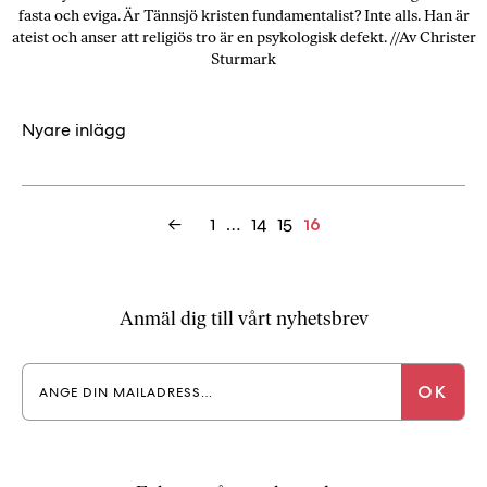
fasta och eviga. Är Tännsjö kristen fundamentalist? Inte alls. Han är
ateist och anser att religiös tro är en psykologisk defekt. //Av Christer
Sturmark
Inläggsnavigering
Nyare inlägg
Inläggsnavigering
←
1
…
14
15
16
Anmäl dig till vårt nyhetsbrev