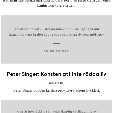
Kan man inte bejaka sina motståndare, bör man respektera dem eller
b
åtminstone tolerera dem.
ö
c
k
e
»De inser inte att vi låter människor dö varje gång vi inte
r
ägnar alla våra krafter åt att rädda så många liv som möjligt.«
o
n
PETER SINGER
l
i
n
e
Peter Singer: Konsten att inte rädda liv
h
o
Sans nr 3 2011
s
Peter Singer om den kristna pro-life-rörelsens hyckleri.
F
r
i
T
»Jag är inte rädd för en vetenskaplig kartläggning av