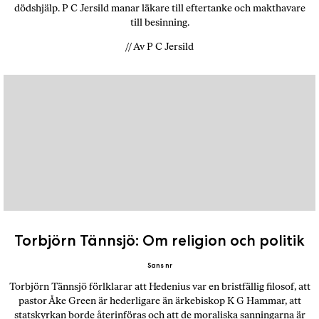
dödshjälp. P C Jersild manar läkare till eftertanke och makthavare
till besinning.
// Av P C Jersild
Torbjörn Tännsjö: Om religion och politik
Sans nr
Torbjörn Tännsjö förlklarar att Hedenius var en bristfällig filosof, att
pastor Åke Green är hederligare än ärkebiskop K G Hammar, att
statskyrkan borde återinföras och att de moraliska sanningarna är