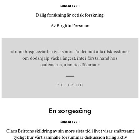
Sans nr 1 2011
Dålig forskning är oetisk forskning.
Av Birgitta Forsman
»Inom hospicevården tycks motståndet mot alla diskussioner
om dödshjälp väcka ångest, inte i första hand hos
patienterna, utan hos läkarna.«
P C JERSILD
En sorgesång
Sans nr 1 2011
Claes Brittons skildring av sin mors sista tid i livet visar smärtsamt
tydligt hur vårt samhälle försummar diskussion kring aktiv