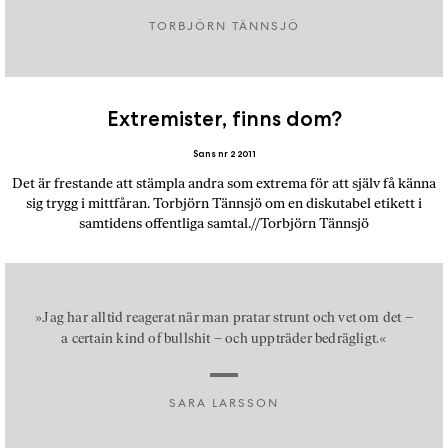
TORBJÖRN TÄNNSJÖ
Extremister, finns dom?
Sans nr 2 2011
Det är frestande att stämpla andra som extrema för att själv få känna
sig trygg i mittfåran. Torbjörn Tännsjö om en diskutabel etikett i
samtidens offentliga samtal.//Torbjörn Tännsjö
»Jag har alltid reagerat när man pratar strunt och vet om det –
a certain kind of bullshit – och uppträder bedrägligt.«
SARA LARSSON