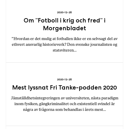
b
ö
2020-12-28
Om ”Fotboll i krig och fred” i
c
k
Morgenbladet
e
”Hvordan er det mulig at fotballen ikke er en selvsagt del av
r
ethvert ansvarlig historieverk? Den svenske journalisten og
o
statsviteren…
n
l
i
n
e
2020-12-28
h
Mest lyssnat Fri Tanke-podden 2020
o
Jämställdhetsintegreringen av universiteten, nästa paradigm
s
inom fysiken, gängkriminalitet och existentiell svindel är
F
några av frågorna som behandlas i årets mest…
r
i
T