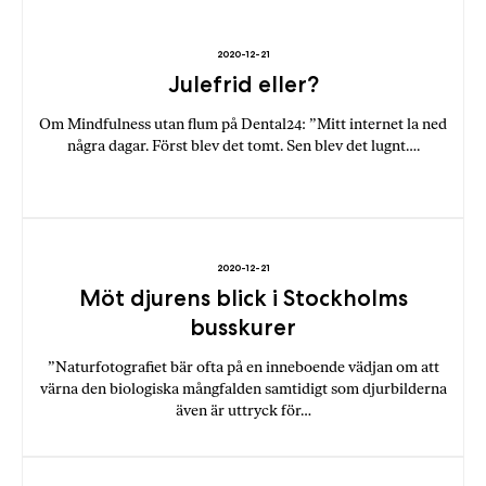
2020-12-21
Julefrid eller?
Om Mindfulness utan flum på Dental24: ”Mitt internet la ned
några dagar. Först blev det tomt. Sen blev det lugnt….
2020-12-21
Möt djurens blick i Stockholms
busskurer
”Naturfotografiet bär ofta på en inneboende vädjan om att
värna den biologiska mångfalden samtidigt som djurbilderna
även är uttryck för…