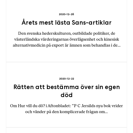
a
n
2020-12-28
k
Årets mest lästa Sans-artiklar
e
Den svenska hederskulturen, outbildade politiker, de
västerländska värderingarnas överlägsenhet och kinesisk
alternativmedicin på export är ämnen som behandlas i de…
2020-12-22
Rätten att bestämma över sin egen
död
Om Hur vill du dö? i Aftonbladet: ”P C Jersilds nya bok vrider
och vänder på den komplicerade frågan om…