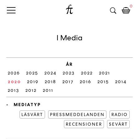
Fri
Skip
B
0
to
o
Tanke
content
k
h
a
I Media
n
d
e
l
ÅR
p
2026
2025
2024
2023
2022
2021
å
n
2020
2019
2018
2017
2016
2015
2014
ä
2013
2012
2011
t
e
MEDIATYP
t
LÄSVÄRT
PRESSMEDDELANDEN
RADIO
,
RECENSIONER
k
SEVÄRT
ö
p