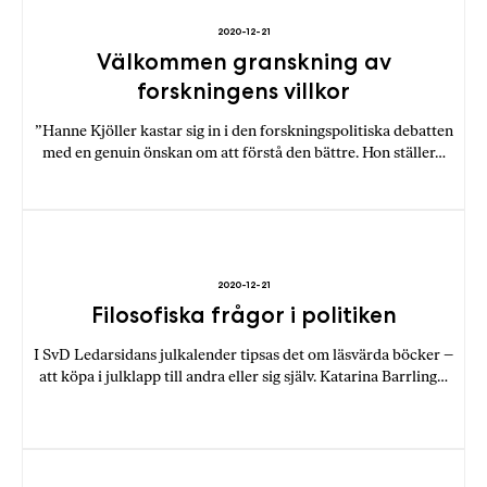
2020-12-21
Välkommen granskning av
forskningens villkor
”Hanne Kjöller kastar sig in i den forskningspolitiska debatten
med en genuin önskan om att förstå den bättre. Hon ställer…
2020-12-21
Filosofiska frågor i politiken
I SvD Ledarsidans julkalender tipsas det om läsvärda böcker –
att köpa i julklapp till andra eller sig själv. Katarina Barrling…