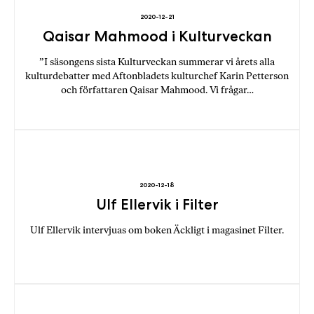
2020-12-21
Qaisar Mahmood i Kulturveckan
”I säsongens sista Kulturveckan summerar vi årets alla
kulturdebatter med Aftonbladets kulturchef Karin Petterson
och författaren Qaisar Mahmood. Vi frågar…
2020-12-18
Ulf Ellervik i Filter
Ulf Ellervik intervjuas om boken Äckligt i magasinet Filter.