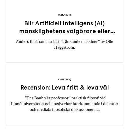
b
ö
2021-12-28
c
Blir Artificiell Intelligens (AI)
k
mänsklighetens välgörare eller
e
förgörare?
r
Anders Karlsson har läst ”Tänkande maskiner” av Olle
o
Häggström.
n
l
i
n
e
2021-12-27
h
Recension: Leva fritt & leva väl
o
”Per Bauhn är professor i praktisk filosofi vid
s
Linnéuniversitetet och medverkar återkommande i debatter
F
och mediala filosofiska diskussioner. I…
r
i
T