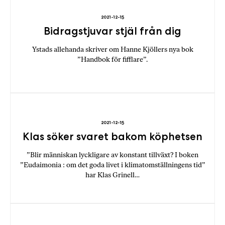
2021-12-15
Bidragstjuvar stjäl från dig
Ystads allehanda skriver om Hanne Kjöllers nya bok
”Handbok för fifflare”.
2021-12-15
Klas söker svaret bakom köphetsen
”Blir människan lyckligare av konstant tillväxt? I boken
”Eudaimonia : om det goda livet i klimatomställningens tid”
har Klas Grinell…