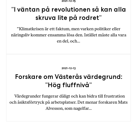
2021-12-15
”I väntan på revolutionen så kan alla
skruva lite på rodret”
”Klimatkrisen är ett faktum, men varken politiker eller
näringsliv kommer ensamma lösa den. Istället måste alla vara
en del, och…
2021-12-13
Forskare om Västerås värdegrund:
”Hög fluffnivå”
Värdegrunder fungerar dåligt och kan bidra till frustration
och åsiktsförtryck på arbetsplatser. Det menar forskaren Mats
Alvesson, som nagelfar…