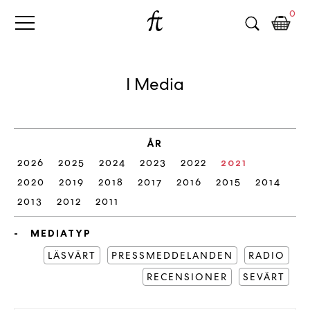
Fri
Skip
B
0
to
o
Tanke
content
k
h
a
I Media
n
d
e
l
ÅR
p
2026
2025
2024
2023
2022
2021
å
n
2020
2019
2018
2017
2016
2015
2014
ä
2013
2012
2011
t
e
MEDIATYP
t
LÄSVÄRT
PRESSMEDDELANDEN
RADIO
,
RECENSIONER
k
SEVÄRT
ö
p