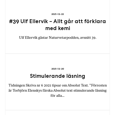
a
n
k
2021-12-22
#39 Ulf Ellervik – Allt går att förklara
e
med kemi
Ulf Ellervik gästar Naturvetarpodden, avsnitt 39.
2021-12-20
Stimulerande läsning
Tidningen Skriva nr 6 2021 tipsar om Absolut Text. ”Förresten
är Torbjörn Elenskys färska Absolut text stimulerande läsning
för alla…