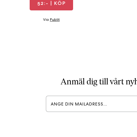
52:-
| KÖP
Via
Publit
Anmäl dig till vårt n