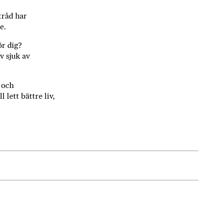
tråd har
e.
ör dig?
v sjuk av
n och
 lett bättre liv,