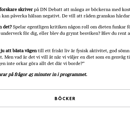
ö
forskare skriver
på DN Debatt att många av böckerna med kos
p
m kan påverka hälsan negativt. De vill att råden granskas hårdar
b
ö
m det?
Spelar egentligen kritiken någon roll om dieten funkar f
c
 underverk för dig, eller blev du grymt besviken? Blev du rent a
k
e
r
 ju att bästa vägen
till ett friskt liv är fysisk aktivitet, god söm
o
. Men vad är det vi vill åt när vi väljer en diet som en genväg till
igen inte orkar göra allt det där vi borde?”
n
l
rar på frågor 45 minuter in i programmet.
i
n
e
h
BÖCKER
o
s
F
r