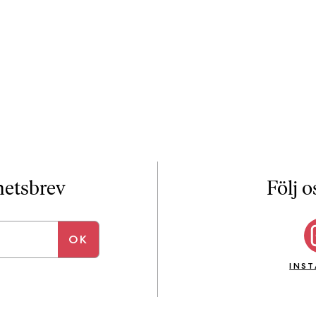
yhetsbrev
Följ o
INS