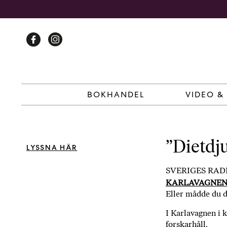
Skip
to
content
BOKHANDEL
VIDEO &
”Dietdju
LYSSNA HÄR
SVERIGES RAD
KARLAVAGNEN 
Eller mådde du då
I Karlavagnen i k
forskarhåll.