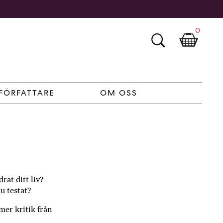
0
FÖRFATTARE
OM OSS
rat ditt liv?
u testat?
mer kritik från