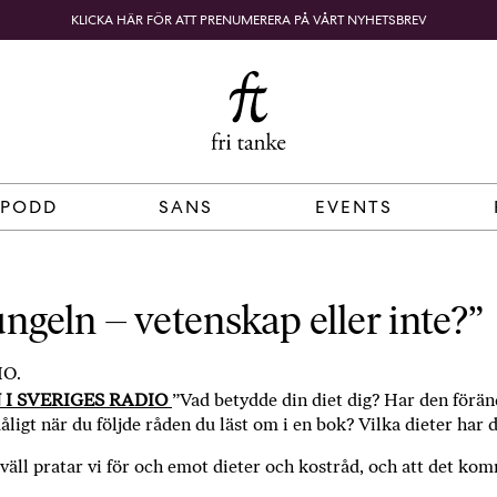
KLICKA HÄR FÖR ATT PRENUMERERA PÅ VÅRT NYHETSBREV
Fri
B
o
SÖK
KUNDKORG
Tanke
k
h
a
n
d
 PODD
SANS
EVENTS
e
l
p
å
ngeln – vetenskap eller inte?”
n
ä
IO.
t
I SVERIGES RADIO
”Vad betydde din diet dig? Har den föränd
e
ligt när du följde råden du läst om i en bok? Vilka dieter har d
t
,
väll pratar vi för och emot dieter och kostråd, och att det kom
k