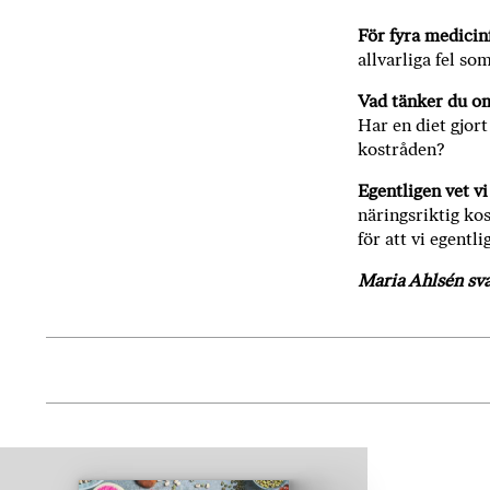
För
fyra medicin
allvarliga fel so
Vad tänker du o
Har en diet gjort
kostråden?
Egentligen vet vi
näringsriktig kost
för att vi egentl
Maria Ahlsén sva