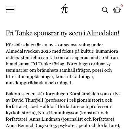
Fri
Skip
B
0
to
o
Tanke
content
k
h
a
Fri Tanke sponsrar ny scen i Almedalen!
n
d
Körsbärsdalen är en ny stor scensatsning under
e
Almedalsveckan 2026 med fokus på kultur, humaniora
l
och existentiella samtal som arrangeras med stöd från
p
bland annat Fri Tanke förlag. Föreningen ordnar 27
å
seminarier om brännheta samhällsfrågor, poesi och
n
litteratur-uppläsningar, konstutställningar,
ä
musikuppträdanden och mingel.
t
Bakom scenen står föreningen Körsbärsdalen som drivs
e
av David Thurfjell (professor i religionshistoria och
t
författare), Joel Halldorf (författare och professor i
,
kyrkohistoria), Nina Hemmingsson (konstnär och
k
författare), Anna Lindman (journalist och författare),
ö
Anna Bennich (psykolog, psykoterapeut och författare),
p