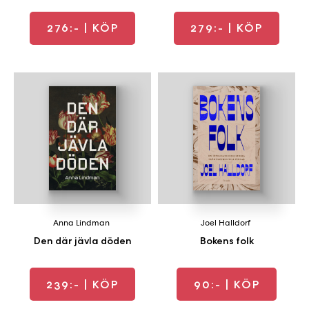
276:-
| KÖP
279:-
| KÖP
Anna Lindman
Joel Halldorf
Den där jävla döden
Bokens folk
239:-
| KÖP
90:-
| KÖP