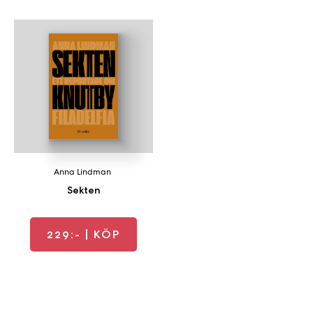
Anna Lindman
Sekten
229:-
| KÖP