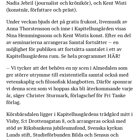
Nadia Jebril (journalist och krönikör), och Kent Wisti
b
(konstnär, författare och präst).
ö
c
Under veckan bjuds det på gratis frukost, livemusik av
k
Anna Thorstensson och inne i Kapitelhusgården visas
Nina Hemmingssons och Kent Wistis konst. Efter en del
e
av seminarierna arrangeras Samtal fortsätter – en
r
möjlighet för publiken att fortsätta samtalet i ett av
o
Kapitelhusgårdens rum. Se hela programmet HÄR!
n
l
– Vi tycker att det behövs en ny scen i Almedalen som
i
ger större utrymme till existentiella samtal också med
n
vetenskaplig och filosofisk klangbotten. Därför sponsrar
e
vi denna scen som vi hoppas ska bli återkommande varje
h
år, säger Christer Sturmark, förlagschef för Fri Tanke
o
förlag.
s
Körsbärsdalen ligger i Kapitelhusgårdens trädgård mitt i
F
Visby, S:t Drottensgatan 8, och arrangeras också med
r
stöd av Riksbankens jubileumsfond, Svenska kyrkan
i
Lunds stift, Studieförbunden Bilda och Sensus och
T