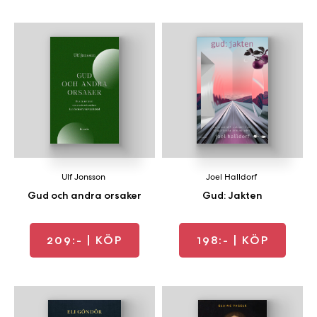
Ulf Jonsson
Joel Halldorf
Gud och andra orsaker
Gud: Jakten
209:-
| KÖP
198:-
| KÖP