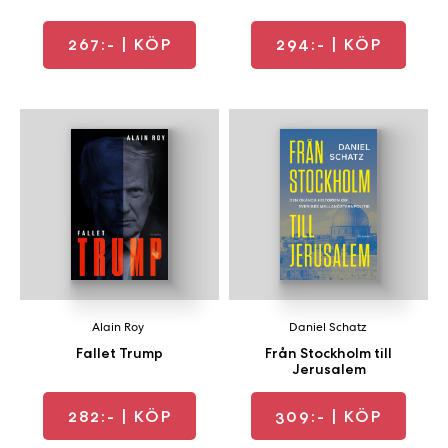
267:-
| KÖP
294:-
| KÖP
Alain Roy
Daniel Schatz
Fallet Trump
Från Stockholm till
Jerusalem
282:-
| KÖP
309:-
| KÖP