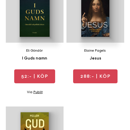
Eli Göndör
Elaine Pagels
I Guds namn
Jesus
52:-
| KÖP
288:-
| KÖP
Via
Publit