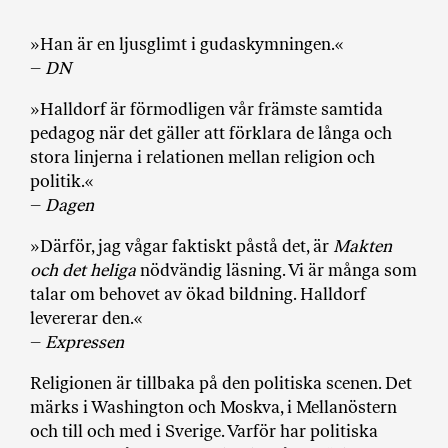
a
n
»
Han är en ljusglimt i gudaskymningen.
«
k
–
DN
e
»Halldorf är förmodligen vår främste samtida
pedagog när det gäller att förklara de långa och
stora linjerna i relationen mellan religion och
politik.«
–
Dagen
»Därför, jag vågar faktiskt påstå det, är
Makten
och det heliga
nödvändig läsning. Vi är många som
talar om behovet av ökad bildning. Halldorf
levererar den.«
–
Expressen
Religionen är tillbaka på den politiska scenen. Det
märks i Washington och Moskva, i Mellanöstern
och till och med i Sverige. Varför har politiska