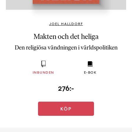
b
ö
c
JOEL HALLDORF
k
e
Makten och det heliga
r
Den religiösa vändningen i världspolitiken
o
n
l
i
INBUNDEN
E-BOK
n
e
276:-
h
o
s
F
KÖP
r
i
T