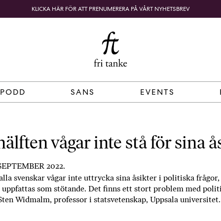
KLICKA HÄR FÖR ATT PRENUMERERA PÅ VÅRT NYHETSBREV
Fri
B
o
SÖK
KUNDKORG
Tanke
k
h
a
n
d
 PODD
SANS
EVENTS
e
l
p
å
älften vågar inte stå för sina å
n
ä
SEPTEMBER 2022.
t
alla svenskar vågar inte uttrycka sina åsikter i politiska frågor, 
e
 uppfattas som stötande. Det finns ett stort problem med politi
t
 Sten Widmalm, professor i statsvetenskap, Uppsala universitet.
,
k