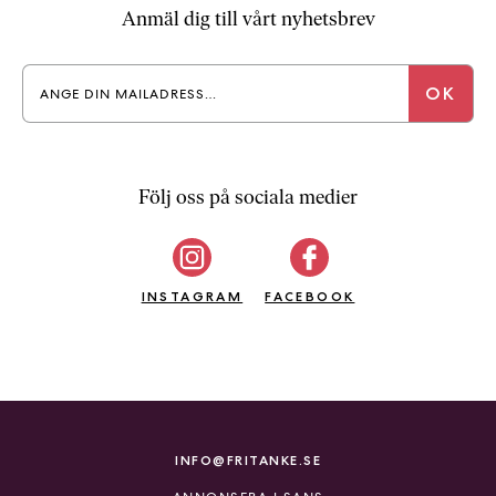
a
Anmäl dig till vårt nyhetsbrev
n
k
e
Följ oss på sociala medier
INSTAGRAM
FACEBOOK
INFO@FRITANKE.SE