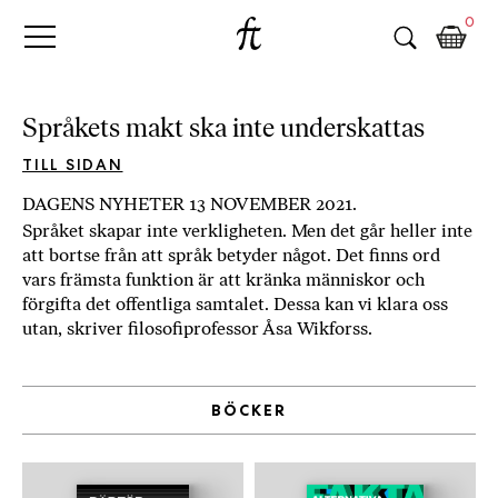
Fri
Skip
B
0
to
o
Tanke
content
k
h
a
Språkets makt ska inte underskattas
n
d
TILL SIDAN
e
DAGENS NYHETER 13 NOVEMBER 2021.
l
Språket skapar inte verkligheten. Men det går heller inte
p
att bortse från att språk betyder något. Det finns ord
å
vars främsta funktion är att kränka människor och
n
förgifta det offentliga samtalet. Dessa kan vi klara oss
ä
utan, skriver filosofiprofessor Åsa Wikforss.
t
e
t
BÖCKER
,
k
ö
p