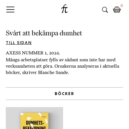
Fri
Skip
B
0
to
o
Tanke
content
k
h
a
Svårt att bekämpa dumhet
n
d
TILL SIDAN
e
AXESS NUMMER 1, 2024.
l
Många arbetsplatser fylls av sådant som inte har med
p
verksamheten att göra. Orsakerna analyseras i aktuella
å
böcker, skriver Blanche Sande.
n
ä
t
BÖCKER
e
t
,
k
ö
p