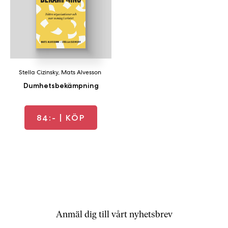
b
ö
c
k
e
r
Stella Cizinsky
,
Mats Alvesson
o
Dumhetsbekämpning
n
l
i
84:-
| KÖP
n
e
h
o
s
F
r
i
Anmäl dig till vårt nyhetsbrev
T