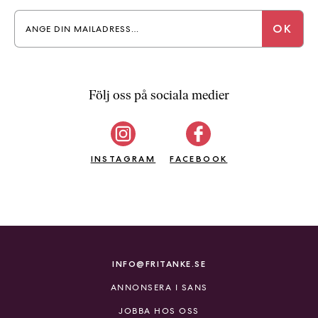
a
n
k
e
Följ oss på sociala medier
INSTAGRAM
FACEBOOK
INFO@FRITANKE.SE
ANNONSERA I SANS
JOBBA HOS OSS