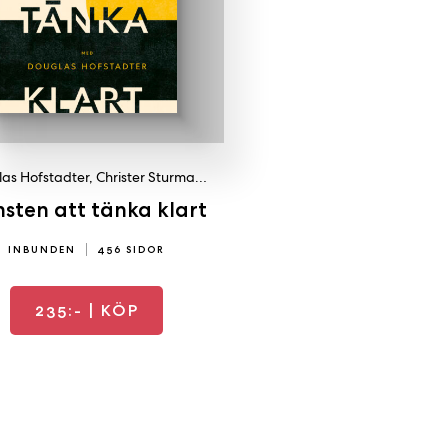
as Hofstadter
,
Christer Sturmark
sten att tänka klart
INBUNDEN
456 SIDOR
235:-
| KÖP