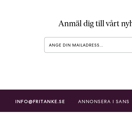
Anmäl dig till vårt n
ANNONSERA I SANS
INFO@FRITANKE.SE