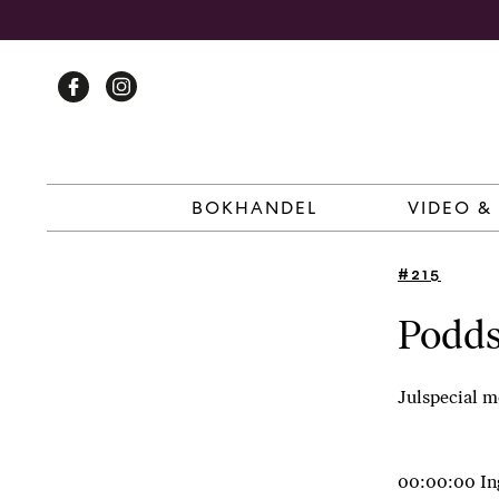
Skip
to
content
BOKHANDEL
VIDEO &
#215
Podds
Julspecial m
00:00:00 Ing