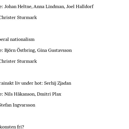
ö
: Johan Heltne, Anna Lindman, Joel Halldorf
p
b
Christer Sturmark
ö
c
k
eral nationalism
e
r
: Björn Östbring, Gina Gustavsson
o
Christer Sturmark
n
l
i
n
ainskt liv under hot: Serhij Zjadan
e
: Nils Håkanson, Dmitri Plax
h
o
Stefan Ingvarsson
s
F
r
konsten fri?