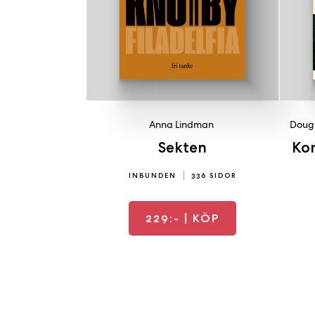
Anna Lindman
Dougl
Sekten
Kon
INBUNDEN
336 SIDOR
229:-
| KÖP