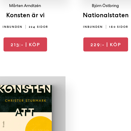
Mårten Arndtzén
Björn Östbring
Konsten är vi
Nationalstaten
INBUNDEN
224 SIDOR
INBUNDEN
180 SIDOR
213:-
| KÖP
229:-
| KÖP