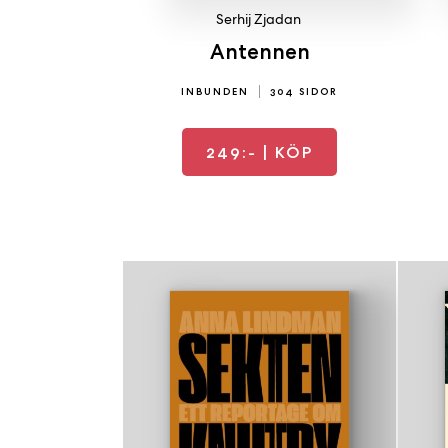
Serhij Zjadan
Antennen
INBUNDEN
304 SIDOR
249:-
| KÖP