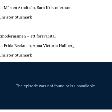
i
T
: Mårten Arndtzén, Sara Kristoffersson
a
Christer Sturmark
n
k
e
tmodernismen – ett försvarstal
: Frida Beckman, Anna Victoria Hallberg
Christer Sturmark