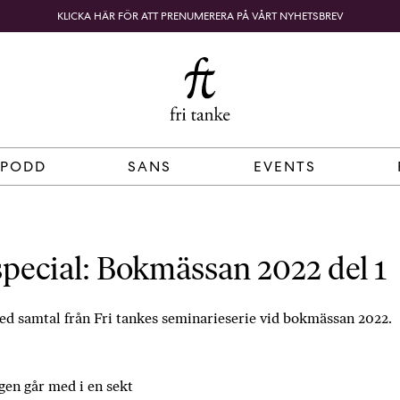
KLICKA HÄR FÖR ATT PRENUMERERA PÅ VÅRT NYHETSBREV
Fri
B
o
SÖK
KUNDKORG
Tanke
k
h
a
n
d
 PODD
SANS
EVENTS
e
l
p
å
pecial: Bokmässan 2022 del 1
n
ä
t
ed samtal från Fri tankes seminarieserie vid bokmässan 2022.
e
t
,
en går med i en sekt
k