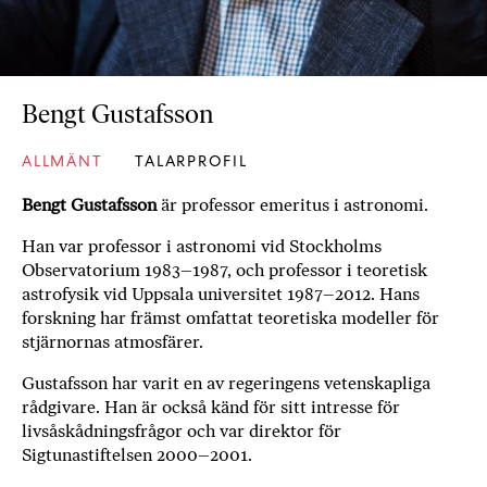
b
ö
c
k
Bengt Gustafsson
e
r
ALLMÄNT
TALARPROFIL
o
n
Bengt Gustafsson
är professor emeritus i astronomi.
l
Han var professor i astronomi vid Stockholms
i
Observatorium 1983–1987, och professor i teoretisk
n
astrofysik vid Uppsala universitet 1987–2012. Hans
e
forskning har främst omfattat teoretiska modeller för
h
stjärnornas atmosfärer.
o
s
Gustafsson har varit en av regeringens vetenskapliga
F
rådgivare. Han är också känd för sitt intresse för
r
livsåskådningsfrågor och var direktor för
i
Sigtunastiftelsen 2000–2001.
T