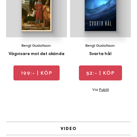
Bengt Gustafsson
Bengt Gustafsson
Vägvisare mot det okända
Svarta hål
199:-
| KÖP
52:-
| KÖP
Via
Publit
VIDEO