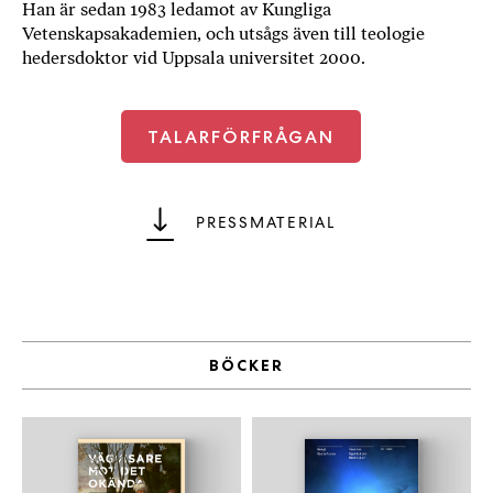
Han är sedan 1983 ledamot av Kungliga
a
Vetenskapsakademien, och utsågs även till teologie
n
hedersdoktor vid Uppsala universitet 2000.
k
e
TALARFÖRFRÅGAN
PRESSMATERIAL
BÖCKER