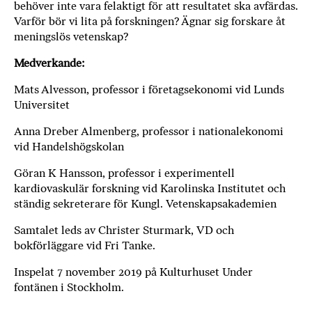
behöver inte vara felaktigt för att resultatet ska avfärdas.
a
Varför bör vi lita på forskningen? Ägnar sig forskare åt
n
meningslös vetenskap?
k
e
Medverkande:
Mats Alvesson, professor i företagsekonomi vid Lunds
Universitet
Anna Dreber Almenberg, professor i nationalekonomi
vid Handelshögskolan
Göran K Hansson, professor i experimentell
kardiovaskulär forskning vid Karolinska Institutet och
ständig sekreterare för Kungl. Vetenskapsakademien
Samtalet leds av Christer Sturmark, VD och
bokförläggare vid Fri Tanke.
Inspelat 7 november 2019 på Kulturhuset Under
fontänen i Stockholm.