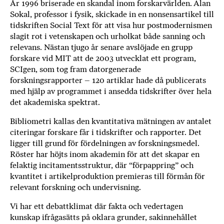
År 1996 briserade en skandal inom forskarvärlden. Alan
b
Sokal, professor i fysik, skickade in en nonsensartikel till
ö
tidskriften Social Text för att visa hur postmodernismen
c
slagit rot i vetenskapen och urholkat både sanning och
k
relevans. Nästan tjugo år senare avslöjade en grupp
e
forskare vid MIT att de 2003 utvecklat ett program,
r
SCIgen, som tog fram datorgenerade
o
forskningsrapporter – 120 artiklar hade då publicerats
med hjälp av programmet i ansedda tidskrifter över hela
n
det akademiska spektrat.
l
i
Bibliometri kallas den kvantitativa mätningen av antalet
n
citeringar forskare får i tidskrifter och rapporter. Det
e
ligger till grund för fördelningen av forskningsmedel.
h
Röster har höjts inom akademin för att det skapar en
o
felaktig incitamentsstruktur, där “förpappring” och
s
kvantitet i artikelproduktion premieras till förmån för
F
relevant forskning och undervisning.
r
Vi har ett debattklimat där fakta och vedertagen
i
kunskap ifrågasätts på oklara grunder, sakinnehållet
T