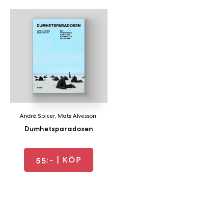
André Spicer
,
Mats Alvesson
Dumhetsparadoxen
55:-
| KÖP