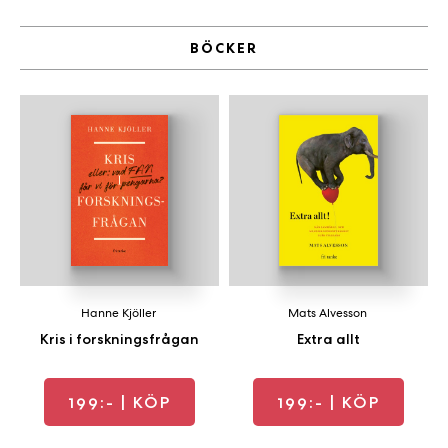
BÖCKER
Hanne Kjöller
Mats Alvesson
Kris i forskningsfrågan
Extra allt
199:-
| KÖP
199:-
| KÖP