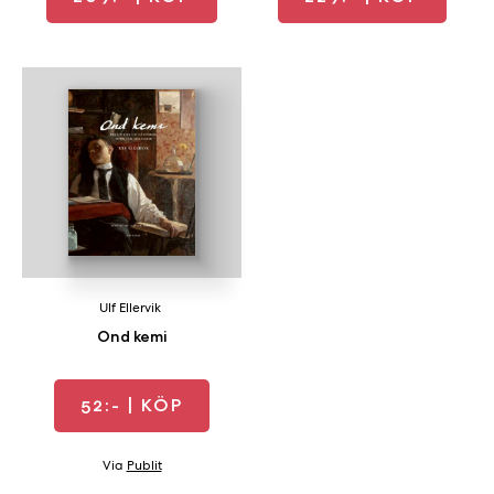
Ulf Ellervik
Ond kemi
52:-
| KÖP
Via
Publit