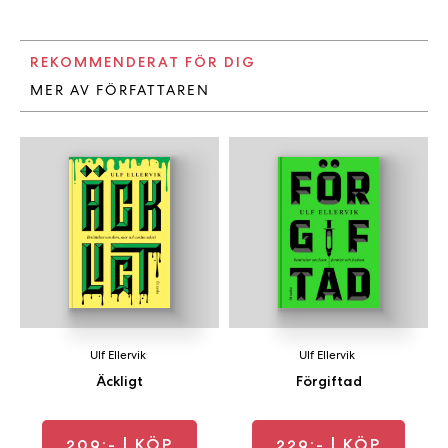
REKOMMENDERAT FÖR DIG
MER AV FÖRFATTAREN
Ulf Ellervik
Ulf Ellervik
Äckligt
Förgiftad
209:-
| KÖP
229:-
| KÖP