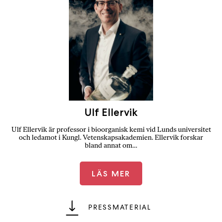
Ulf Ellervik
Ulf Ellervik är professor i bioorganisk kemi vid Lunds universitet
och ledamot i Kungl. Vetenskapsakademien. Ellervik forskar
bland annat om…
LÄS MER
PRESSMATERIAL