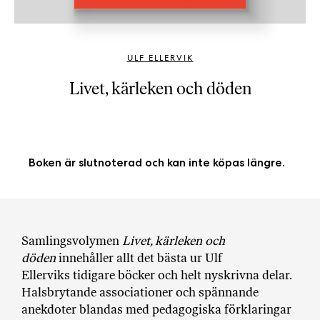
b
ö
c
ULF ELLERVIK
k
e
Livet, kärleken och döden
r
o
n
l
Boken är slutnoterad och kan inte köpas längre.
i
n
e
h
o
Samlingsvolymen
Livet, kärleken och
s
döden
innehåller allt det bästa ur Ulf
F
Ellerviks tidigare böcker och helt nyskrivna delar.
r
Halsbrytande associationer och spännande
i
anekdoter blandas med pedagogiska förklaringar
T