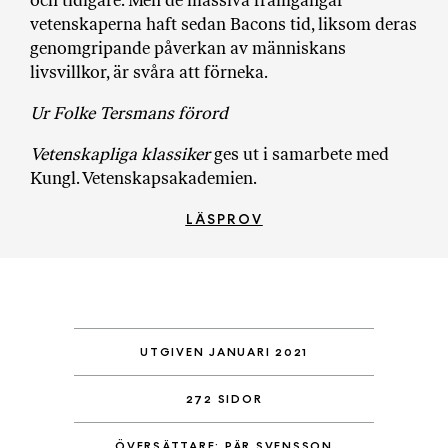
och tidigare. Men de massiva framgångar
vetenskaperna haft sedan Bacons tid, liksom deras
genomgripande påverkan av människans
livsvillkor, är svåra att förneka.
Ur Folke Tersmans förord
Vetenskapliga klassiker
ges ut i samarbete med
Kungl. Vetenskapsakademien.
LÄSPROV
UTGIVEN JANUARI 2021
272 SIDOR
ÖVERSÄTTARE: PÄR SVENSSON