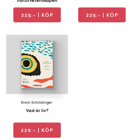
naturvetenskapen
225:-
| KÖP
225:-
| KÖP
Erwin Schrödinger
Vad är liv?
229:-
| KÖP