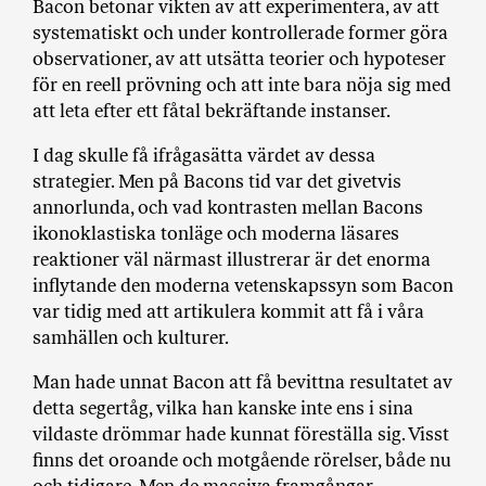
Bacon betonar vikten av att experimentera, av att
a
systematiskt och under kontrollerade former göra
n
observationer, av att utsätta teorier och hypoteser
k
för en reell prövning och att inte bara nöja sig med
e
att leta efter ett fåtal bekräftande instanser.
I dag skulle få ifrågasätta värdet av dessa
strategier. Men på Bacons tid var det givetvis
annorlunda, och vad kontrasten mellan Bacons
ikonoklastiska tonläge och moderna läsares
reaktioner väl närmast illustrerar är det enorma
inflytande den moderna vetenskapssyn som Bacon
var tidig med att artikulera kommit att få i våra
samhällen och kulturer.
Man hade unnat Bacon att få bevittna resultatet av
detta segertåg, vilka han kanske inte ens i sina
vildaste drömmar hade kunnat föreställa sig. Visst
finns det oroande och motgående rörelser, både nu