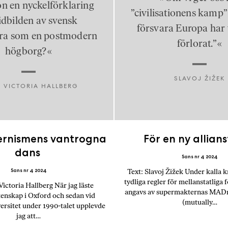
n en nyckelförklaring
ö
”civilisationens kamp” i
p
nidbilden av svensk
försvara Europa har 
b
ra som en postmodern
ö
förlorat.”«
högborg?«
c
k
e
SLAVOJ ŽIŽEK
 VICTORIA HALLBERG
r
o
n
l
i
rnismens vantrogna
För en ny allians
n
dans
e
Sans nr 4 2024
h
Sans nr 4 2024
Text: Slavoj Žižek Under kalla k
o
tydliga regler för mellanstatliga 
Victoria Hallberg När jag läste
angavs av supermakternas MADn
s
tenskap i Oxford och sedan vid
(mutually…
F
ersitet under 1990-talet upplevde
jag att…
r