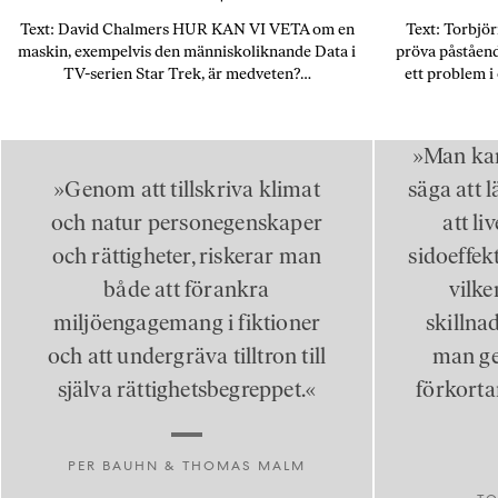
Text: David Chalmers HUR KAN VI VETA om en
Text: Torbj
maskin, exempelvis den människoliknande Data i
pröva påståend
TV-serien Star Trek, är medveten?…
ett problem 
»Man kan 
»Genom att tillskriva klimat
säga att 
och natur personegenskaper
att li
och rättigheter, riskerar man
sidoeffek
både att förankra
vilke
miljöengagemang i fiktioner
skillnad
och att undergräva tilltron till
man ge
själva rättighetsbegreppet.«
förkortar
PER BAUHN & THOMAS MALM