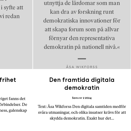
utnyttja de lärdomar som man
 syfte att
kan dra av forskning runt
vi redan
demokratiska innovationer för
att skapa forum som på allvar
förnyar den representativa
demokratin på nationell nivå.«
ÅSA WIKFORSS
frihet
Den framtida digitala
demokratin
Sans nr 2 2024
riget fanns det
förbindelser. De
Text: Åsa Wikforss Den digitala samtiden medför
ess, galenskap
svåra utmaningar, och olika insatser krävs för att
skydda demokratin. Exakt hur det…