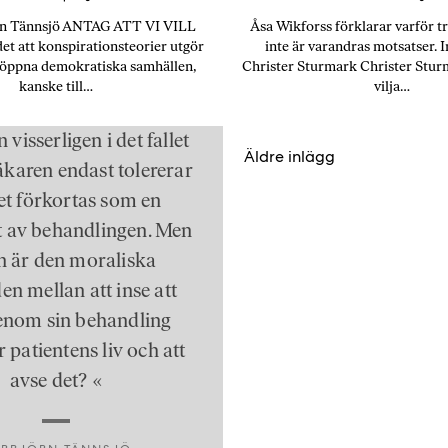
örn Tännsjö ANTAG ATT VI VILL
Åsa Wikforss förklarar varför t
et att konspirationsteorier utgör
inte är varandras motsatser. 
i öppna demokratiska samhällen,
Christer Sturmark Christer Sturm
kanske till…
vilja…
Inläggsnavigering
visserligen i det fallet
Äldre inlägg
läkaren endast tolererar
vet förkortas som en
t av behandlingen. Men
n är den moraliska
en mellan att inse att
nom sin behandling
 patientens liv och att
avse det? «