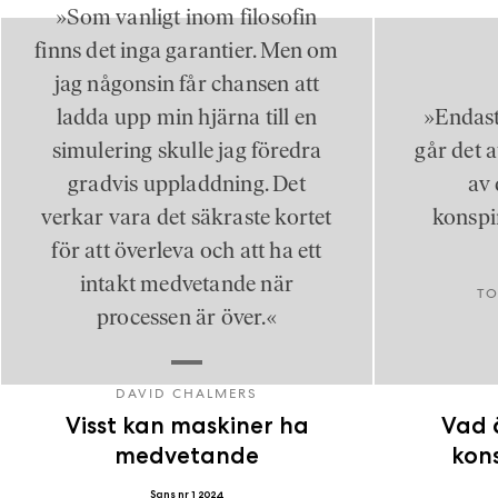
»Som vanligt inom filosofin
finns det inga garantier. Men om
jag någonsin får chansen att
ladda upp min hjärna till en
»Endast
simulering skulle jag föredra
går det 
gradvis uppladdning. Det
av 
verkar vara det säkraste kortet
konspi
för att överleva och att ha ett
intakt medvetande när
TO
processen är över.«
DAVID CHALMERS
Visst kan maskiner ha
Vad 
medvetande
kons
Sans nr 1 2024