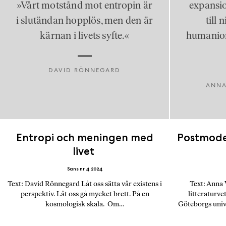
»Vårt motstånd mot entropin är
expansio
i slutändan hopplös, men den är
till 
kärnan i livets syfte.«
humanio
DAVID RÖNNEGARD
ANNA
Entropi och meningen med
Postmode
livet
Sans nr 4 2024
Text: David Rönnegard Låt oss sätta vår existens i
Text: Anna 
perspektiv. Låt oss gå mycket brett. På en
litteraturve
kosmologisk skala. Om…
Göteborgs univ