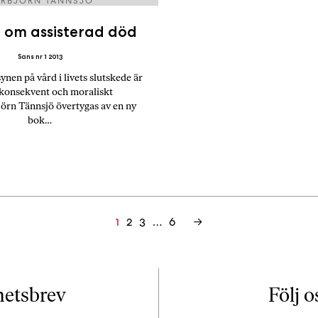
RBJÖRN TÄNNSJÖ
 om assisterad död
Sans nr 1 2013
nen på vård i livets slutskede är
konsekvent och moraliskt
jörn Tännsjö övertygas av en ny
bok…
2
3
…
6
→
1
yhetsbrev
Följ o