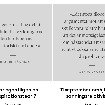
i
T
a
»...det stora filos
n
argumentet mot att 
k
 genom saklig debatt
e
skulle vara relativ br
att lindra verkningarna
att det är motsägelsef
den här typen av
om påståendet att sa
ratoriskt tänkande.«
relativt också är relati
du problem.
RBJÖRN TÄNNSJÖ
ÅSA WIKFORSS
är egentligen en
”11 september omöj
pirationsteori?
sanningsrelativ
Sans nr 4 2023
Sans nr 2 2013