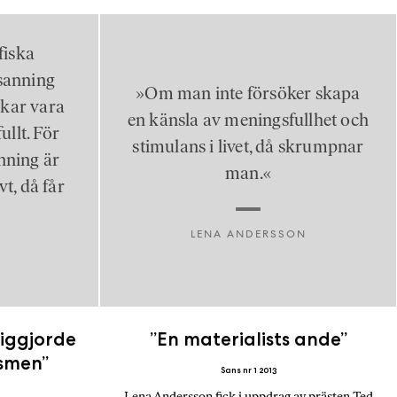
ofiska
sanning
»Om man inte försöker skapa
ukar vara
en känsla av meningsfullhet och
ullt. För
stimulans i livet, då skrumpnar
nning är
man.«
vt, då får
«
LENA ANDERSSON
liggjorde
”En materialists ande”
ismen”
Sans nr 1 2013
Lena Andersson fick i uppdrag av prästen Ted