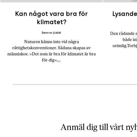
TO
Kan något vara bra för
Lysande
klimatet?
Sans nr 3 2021
Den rådande sy
både in
Naturen känns inte vid några
orimlig.Torb
rättighetskonventioner. Sådana skapas av
människor. »Det som är bra för klimatet är bra
för dig«,…
Inläggsnavigering
Anmäl dig till vårt n