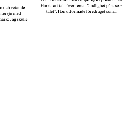
Harris att tala över temat ”andlighet på 2000-
ro och vetande
talet”. Hon utformade föredraget som…
Intervju med
ark: Jag skulle