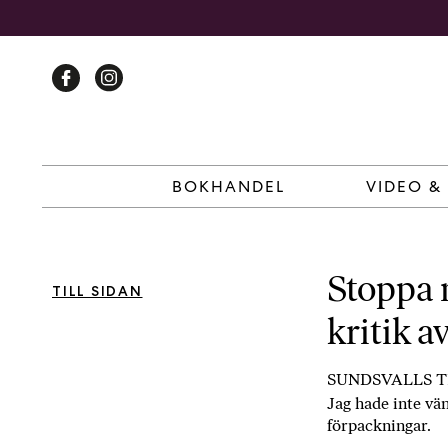
Skip
to
content
BOKHANDEL
VIDEO &
Stoppa 
TILL SIDAN
kritik 
SUNDSVALLS TI
Jag hade inte vä
förpackningar.