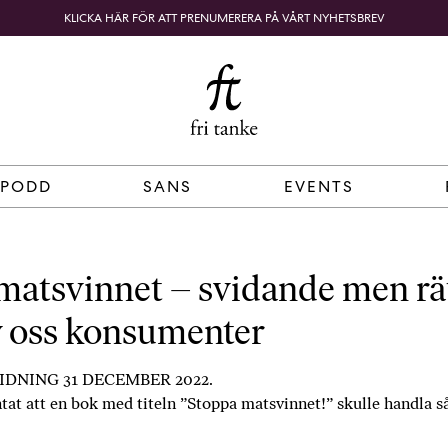
KLICKA HÄR FÖR ATT PRENUMERERA PÅ VÅRT NYHETSBREV
Fri
B
o
SÖK
KUNDKORG
Tanke
k
h
a
n
d
 PODD
SANS
EVENTS
e
l
p
å
matsvinnet – svidande men rä
n
av oss konsumenter
ä
t
e
DNING 31 DECEMBER 2022.
t
ntat att en bok med titeln ”Stoppa matsvinnet!” skulle handla 
,
k