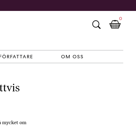
0
FÖRFATTARE
OM OSS
ttvis
så mycket om