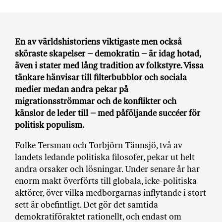
a
n
k
e
En av världshistoriens viktigaste men också
sköraste skapelser – demokratin – är idag hotad,
även i stater med lång tradition av folkstyre. Vissa
tänkare hänvisar till filterbubblor och sociala
medier medan andra pekar på
migrationsströmmar och de konflikter och
känslor de leder till – med påföljande succéer för
politisk populism.
Folke Tersman och Torbjörn Tännsjö, två av
landets ledande politiska filosofer, pekar ut helt
andra orsaker och lösningar. Under senare år har
enorm makt överförts till globala, icke-politiska
aktörer, över vilka medborgarnas inflytande i stort
sett är obefintligt. Det gör det samtida
demokratiföraktet rationellt, och endast om