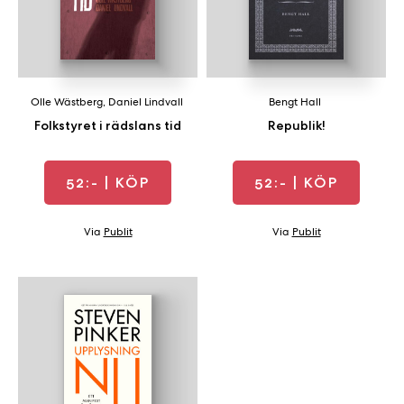
Olle Wästberg
,
Daniel Lindvall
Bengt Hall
Folkstyret i rädslans tid
Republik!
52:-
| KÖP
52:-
| KÖP
Via
Publit
Via
Publit