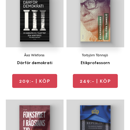
Åsa Wikforss
Torbjörn Tännsjö
Därför demokrati
Etikprofessorn
209:-
| KÖP
249:-
| KÖP