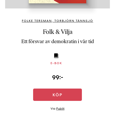
b
ö
c
FOLKE TERSMAN
,
TORBJÖRN TÄNNSJÖ
k
e
Folk & Vilja
r
Ett försvar av demokratin i vår tid
o
n
l
i
E-BOK
n
e
99:-
h
o
s
F
KÖP
r
i
Via
Publit
T