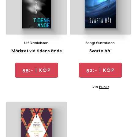
Ulf Danielsson
Bengt Gustafsson
Mörkret vid tidens ände
Svarta hål
55:-
| KÖP
52:-
| KÖP
Via
Publit