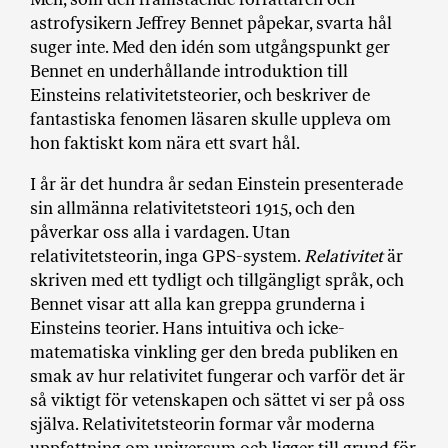
a
astrofysikern Jeffrey Bennet påpekar, svarta hål
n
suger inte. Med den idén som utgångspunkt ger
k
Bennet en underhållande introduktion till
e
Einsteins relativitetsteorier, och beskriver de
fantastiska fenomen läsaren skulle uppleva om
hon faktiskt kom nära ett svart hål.
I år är det hundra år sedan Einstein presenterade
sin allmänna relativitetsteori 1915, och den
påverkar oss alla i vardagen. Utan
relativitetsteorin, inga GPS-system.
Relativitet
är
skriven med ett tydligt och tillgängligt språk, och
Bennet visar att alla kan greppa grunderna i
Einsteins teorier. Hans intuitiva och icke-
matematiska vinkling ger den breda publiken en
smak av hur relativitet fungerar och varför det är
så viktigt för vetenskapen och sättet vi ser på oss
själva. Relativitetsteorin formar vår moderna