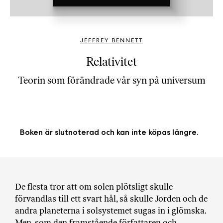
b
ö
c
JEFFREY BENNETT
k
e
Relativitet
r
Teorin som förändrade vår syn på universum
o
n
l
i
n
Boken är slutnoterad och kan inte köpas längre.
e
h
o
s
F
De flesta tror att om solen plötsligt skulle
r
förvandlas till ett svart hål, så skulle Jorden och de
i
andra planeterna i solsystemet sugas in i glömska.
T
Men, som den framstående författaren och