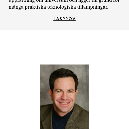
uppfattning om universum och ligger till grund för
många praktiska teknologiska tillämpningar.
LÄSPROV