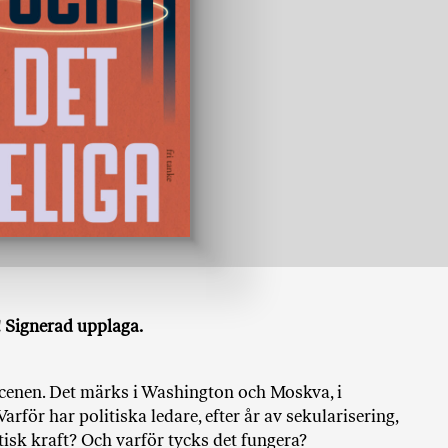
ö
p
b
ö
c
k
e
r
o
n
l
i
n
e
 Signerad upplaga.
h
o
s
 scenen. Det märks i Washington och Moskva, i
F
arför har politiska ledare, efter år av sekularisering,
r
isk kraft? Och varför tycks det fungera?