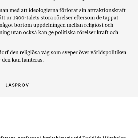
i
T
an med att ideologierna förlorat sin attraktionskraft
a
ått ur 1900-talets stora rörelser eftersom de tappat
n
något bortom uppdelningen mellan religiöst och
k
ning utan också kan ge politiska rörelser kraft och
e
orf den religiösa våg som sveper över världspolitiken
r den kan hanteras.
LÄSPROV