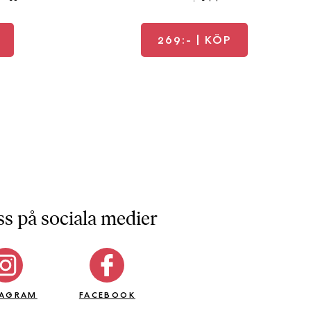
269:-
| KÖP
ss på sociala medier
TAGRAM
FACEBOOK