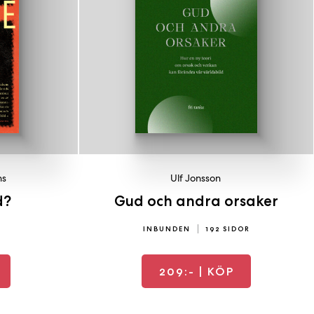
ns
Ulf Jonsson
d?
Gud och andra orsaker
INBUNDEN
192 SIDOR
209:-
| KÖP