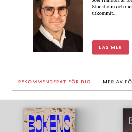
Joel Halldorf är fö
Stockholm och med
utkommit…
LÄS MER
MER AV F
REKOMMENDERAT FÖR DIG