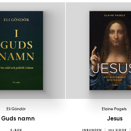
Eli Göndör
Elaine Pagels
I Guds namn
Jesus
E-BOK
INBUNDEN
352 SIDOR