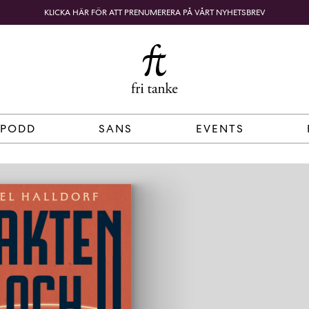
KLICKA HÄR FÖR ATT PRENUMERERA PÅ VÅRT NYHETSBREV
Fri
B
o
SÖK
KUNDKORG
Tanke
k
h
a
n
d
 PODD
SANS
EVENTS
e
l
p
å
n
ä
t
e
t
,
k