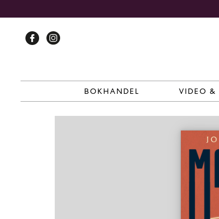
Skip
to
content
BOKHANDEL
VIDEO &