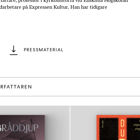
rfattare, professor i kyrkohistoria vid Enskilda Högskolan
arbetare på Expressen Kultur. Han har tidigare
PRESSMATERIAL
ÖRFATTAREN