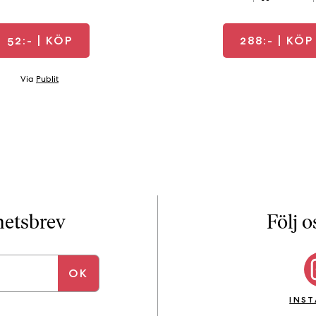
52:-
| KÖP
288:-
| KÖP
Via
Publit
yhetsbrev
Följ o
INS