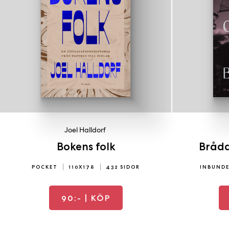
Joel Halldorf
Bokens folk
Brådd
POCKET
110X178
432 SIDOR
INBUND
90:-
| KÖP