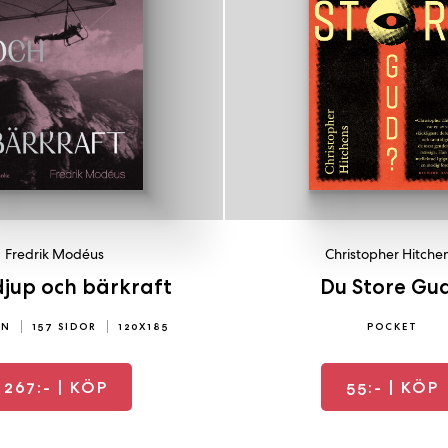
Fredrik Modéus
Christopher Hitche
jup och bärkraft
Du Store Gu
EN
157 SIDOR
120X185
POCKET
267:-
| KÖP
55:-
| KÖP