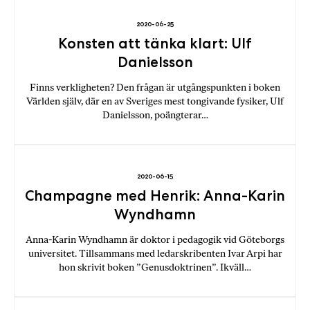
a
n
2020-06-25
k
Konsten att tänka klart: Ulf
e
Danielsson
Finns verkligheten? Den frågan är utgångspunkten i boken
Världen själv, där en av Sveriges mest tongivande fysiker, Ulf
Danielsson, poängterar…
2020-06-15
Champagne med Henrik: Anna-Karin
Wyndhamn
Anna-Karin Wyndhamn är doktor i pedagogik vid Göteborgs
universitet. Tillsammans med ledarskribenten Ivar Arpi har
hon skrivit boken ”Genusdoktrinen”. Ikväll…