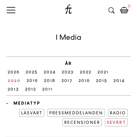
Fri
Skip
B
0
to
o
Tanke
content
k
h
a
I Media
n
d
e
l
ÅR
p
2026
2025
2024
2023
2022
2021
å
n
2020
2019
2018
2017
2016
2015
2014
ä
2013
2012
2011
t
e
MEDIATYP
t
LÄSVÄRT
PRESSMEDDELANDEN
RADIO
,
RECENSIONER
k
SEVÄRT
ö
p