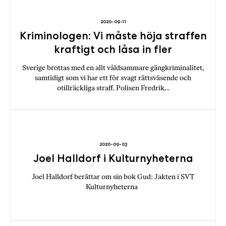
b
ö
2020-09-11
Kriminologen: Vi måste höja straffen
c
k
kraftigt och låsa in fler
e
Sverige brottas med en allt våldsammare gängkriminalitet,
r
samtidigt som vi har ett för svagt rättsväsende och
o
otillräckliga straff. Polisen Fredrik…
n
l
i
n
e
2020-09-03
h
Joel Halldorf i Kulturnyheterna
o
s
Joel Halldorf berättar om sin bok Gud: Jakten i SVT
F
Kulturnyheterna
r
i
T