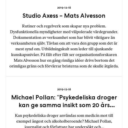
a
2019-12-18
n
Studio Axess – Mats Alvesson
k
e
Rutiner och regelverk som skapar nya problem.
Dysfunktionella myndigheter med välpolerade värdegrunder.
Dokumentation av verksamhet som har blivit viktigare än
verksamheten själv. Tävlan om att vara den grupp som det är
mest synd om. Utbildningskult som leder till sjunkande
kunskapsnivåer. På fält efter fält ser organisationsforskaren
Mats Alvesson hur en gång rimliga idéer drivs bortom det
orimligas gräns och förvärrar bristerna som de skulle åtgärda.
2019-12-18
Michael Pollan: ”Psykedeliska droger
kan ge samma insikt som 20 års
psykoterapi”
Kan psykedeliska droger användas som medicin mot till
exempel ångest och alkoholberoende? Michael Pollan,
journalist och författare har undersökt och…