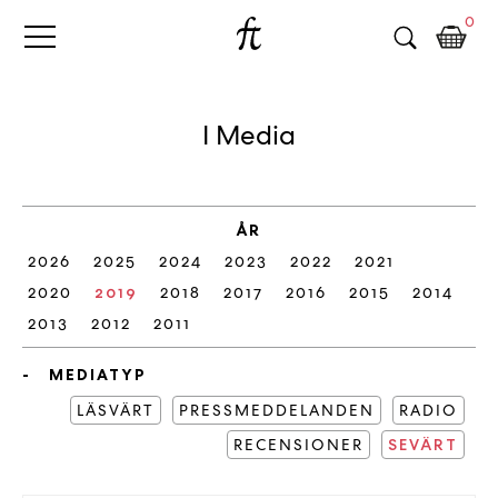
Fri
Skip
B
0
to
o
Tanke
content
k
h
a
I Media
n
d
e
l
ÅR
p
2026
2025
2024
2023
2022
2021
å
n
2020
2019
2018
2017
2016
2015
2014
ä
2013
2012
2011
t
e
MEDIATYP
t
LÄSVÄRT
PRESSMEDDELANDEN
RADIO
,
RECENSIONER
k
SEVÄRT
ö
p