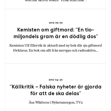
som har skrivit boken ”Frisk utan fusk”.
2019-09-09
Kemisten om giftmord: ”En tio-
miljondels gram är en dödlig dos”
Kemisten Ulf Ellervik är aktuell med ny bok där sju giftmord
förklaras. En bok om allt från nervgas och radioaktiva…
2019-04-30
”Källkritik – Falska nyheter är gjorda
för att de ska delas”
Åsa Wikforss i Nyhetsmorgon, TV4