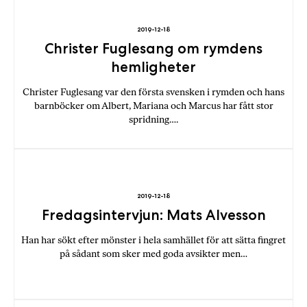
b
ö
2019-12-18
Christer Fuglesang om rymdens
c
k
hemligheter
e
Christer Fuglesang var den första svensken i rymden och hans
r
barnböcker om Albert, Mariana och Marcus har fått stor
o
spridning….
n
l
i
n
e
2019-12-18
h
Fredagsintervjun: Mats Alvesson
o
s
Han har sökt efter mönster i hela samhället för att sätta fingret
F
på sådant som sker med goda avsikter men…
r
i
T