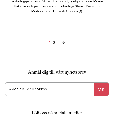
psykologiprofessor Stuart Hameroff, fysikprofessor Menas
Kakatos och professorn i neurobiologi Stuart Firestein.
Moderator är Depaak Chopra (!).
Inläggsnavigering
2
→
1
Anmäl dig till vårt nyhetsbrev
Följ oss på sociala medier