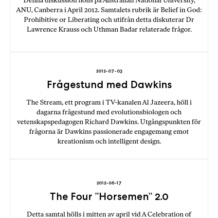
Denna diskussion hölls på Australian National University,
ANU, Canberra i April 2012. Samtalets rubrik är Belief in God:
Prohibitive or Liberating och utifrån detta diskuterar Dr
Lawrence Krauss och Uthman Badar relaterade frågor.
2012-07-03
Frågestund med Dawkins
The Stream, ett program i TV-kanalen Al Jazeera, höll i
dagarna frågestund med evolutionsbiologen och
vetenskapspedagogen Richard Dawkins. Utgångspunkten för
frågorna är Dawkins passionerade engagemang emot
kreationism och intelligent design.
2012-06-17
The Four ”Horsemen” 2.0
Detta samtal hölls i mitten av april vid A Celebration of