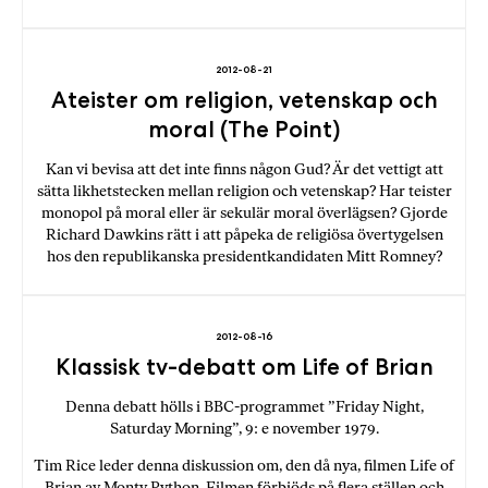
2012-08-21
Ateister om religion, vetenskap och
moral (The Point)
Kan vi bevisa att det inte finns någon Gud? Är det vettigt att
sätta likhetstecken mellan religion och vetenskap? Har teister
monopol på moral eller är sekulär moral överlägsen? Gjorde
Richard Dawkins rätt i att påpeka de religiösa övertygelsen
hos den republikanska presidentkandidaten Mitt Romney?
2012-08-16
Klassisk tv-debatt om Life of Brian
Denna debatt hölls i BBC-programmet ”Friday Night,
Saturday Morning”, 9: e november 1979.
Tim Rice leder denna diskussion om, den då nya, filmen Life of
Brian av Monty Python. Filmen förbjöds på flera ställen och