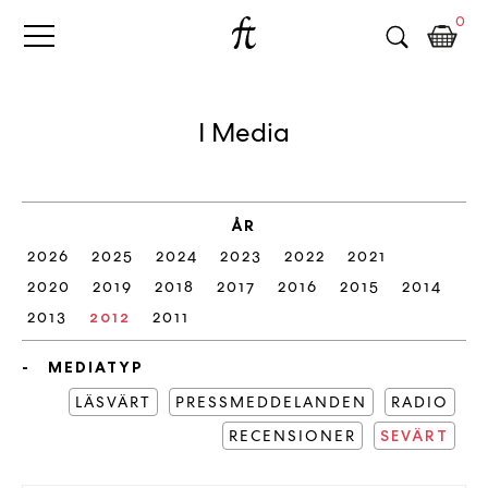
Fri
Skip
B
0
to
o
Tanke
content
k
h
a
I Media
n
d
e
l
ÅR
p
2026
2025
2024
2023
2022
2021
å
n
2020
2019
2018
2017
2016
2015
2014
ä
2013
2012
2011
t
e
MEDIATYP
t
LÄSVÄRT
PRESSMEDDELANDEN
RADIO
,
RECENSIONER
k
SEVÄRT
ö
p