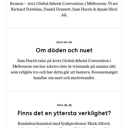
Reason – 2012 Global Atheist Convention, i Melbourne. Vi ser
‪Richard Dawkins, Daniel Dennett, Sam Harris & Ayaan Hirsi
Ali‬.
2012-06-09
Om döden och nuet
Sam Harris talar på årets Global Atheist Convention i
Melbourne om hur icketro inte är tröstande på samma sätt
som religiös tro och hur detta går att hantera. Resonemanget
handlar om nuet och medvetandet.
2012-05-25
Finns det en yttersta verklighet?
Rundabordssamtal med fysikprofessor Mark Alford,