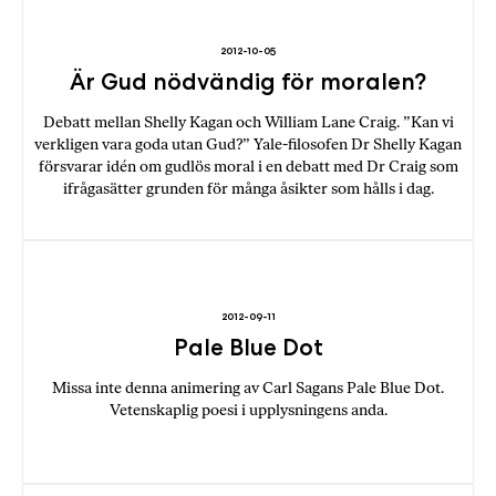
b
ö
2012-10-05
c
Är Gud nödvändig för moralen?
k
Debatt mellan Shelly Kagan och William Lane Craig. ”Kan vi
e
verkligen vara goda utan Gud?” Yale-filosofen Dr Shelly Kagan
r
försvarar idén om gudlös moral i en debatt med Dr Craig som
o
ifrågasätter grunden för många åsikter som hålls i dag.
n
l
i
n
e
2012-09-11
h
Pale Blue Dot
o
s
Missa inte denna animering av Carl Sagans Pale Blue Dot.
F
Vetenskaplig poesi i upplysningens anda.
r
i
T