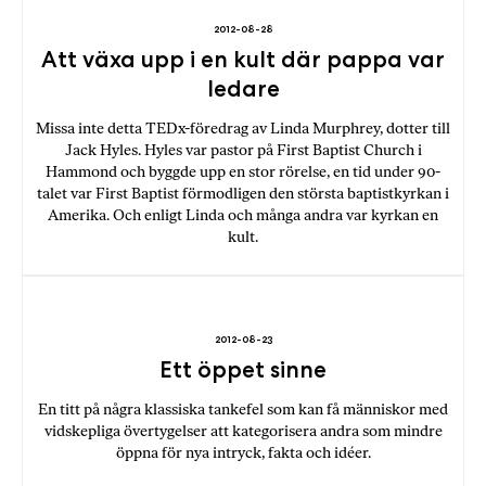
a
2012-08-28
n
Att växa upp i en kult där pappa var
k
ledare
e
Missa inte detta TEDx-föredrag av Linda Murphrey, dotter till
Jack Hyles. Hyles var pastor på First Baptist Church i
Hammond och byggde upp en stor rörelse, en tid under 90-
talet var First Baptist förmodligen den största baptistkyrkan i
Amerika. Och enligt Linda och många andra var kyrkan en
kult.
2012-08-23
Ett öppet sinne
En titt på några klassiska tankefel som kan få människor med
vidskepliga övertygelser att kategorisera andra som mindre
öppna för nya intryck, fakta och idéer.