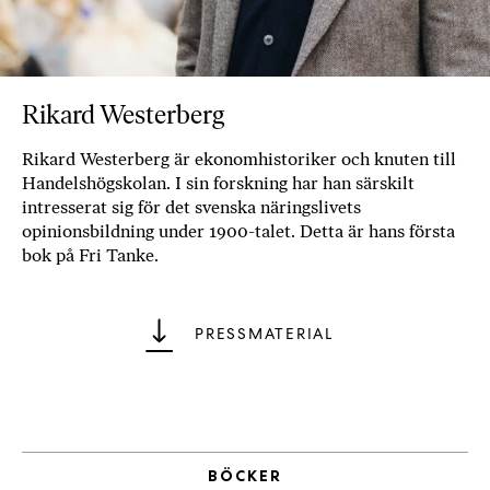
b
ö
c
k
Rikard Westerberg
e
r
Rikard Westerberg är ekonomhistoriker och knuten till
o
Handelshögskolan. I sin forskning har han särskilt
n
intresserat sig för det svenska näringslivets
l
opinionsbildning under 1900-talet. Detta
är hans första
i
bok på Fri Tanke.
n
e
h
PRESSMATERIAL
o
s
F
r
i
BÖCKER
T