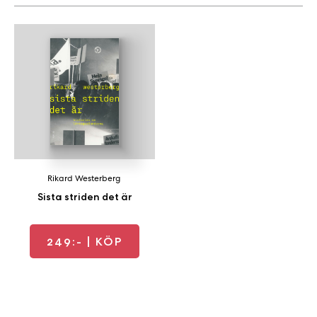
a
n
k
e
Rikard Westerberg
Sista striden det är
249:-
| KÖP