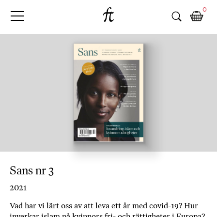
Fri
Skip
B
0
to
o
Tanke
content
k
h
a
n
d
e
l
p
å
n
ä
t
e
Sans nr 3
t
,
2021
k
ö
Vad har vi lärt oss av att leva ett år med covid-19? Hur
inverkar islam på kvinnors fri- och rättigheter i Europa?
p