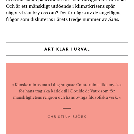
Och är ett mänskligt utdöende i klimatkrisens spår
b
något vi ska bry oss om? Det är några av de angelägna
ö
frågor som diskuteras i årets tredje nummer av
Sans
.
c
k
e
r
o
ARTIKLAR I URVAL
n
l
i
n
e
»Kanske minns man i dag Auguste Comte minst lika mycket
h
för hans tragiska kärlek till Clotilde de Vaux som för
o
mänsklighetens religion och hans övriga filosofiska verk. «
s
F
r
CHRISTINA BJÖRK
i
T