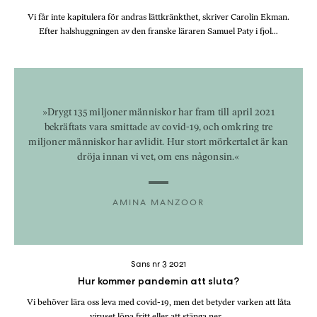
Vi får inte kapitulera för andras lättkränkthet, skriver Carolin Ekman.
Efter halshuggningen av den franske läraren Samuel Paty i fjol…
»Drygt 135 miljoner människor har fram till april 2021
bekräftats vara smittade av covid-19, och omkring tre
miljoner människor har avlidit. Hur stort mörkertalet är kan
dröja innan vi vet, om ens någonsin.«
AMINA MANZOOR
Sans nr 3 2021
Hur kommer pandemin att sluta?
Vi behöver lära oss leva med covid-19, men det betyder varken att låta
viruset löpa fritt eller att stänga ner…