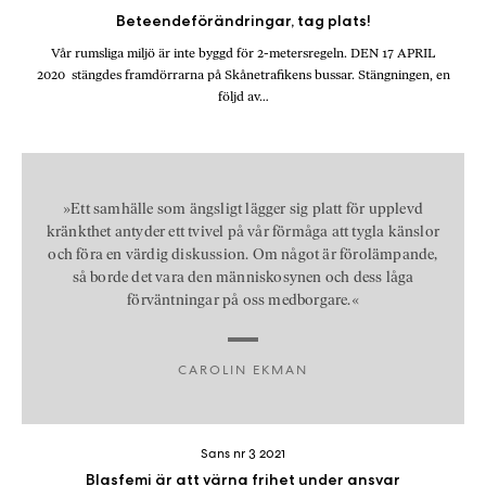
Beteendeförändringar, tag plats!
Vår rumsliga miljö är inte byggd för 2-metersregeln. DEN 17 APRIL
2020 stängdes framdörrarna på Skånetrafikens bussar. Stängningen, en
följd av…
»Ett samhälle som ängsligt lägger sig platt för upplevd
kränkthet antyder ett tvivel på vår förmåga att tygla känslor
och föra en värdig diskussion. Om något är förolämpande,
så borde det vara den människosynen och dess låga
förväntningar på oss medborgare.«
CAROLIN EKMAN
Sans nr 3 2021
Blasfemi är att värna frihet under ansvar