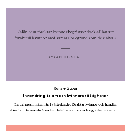
»Män som föraktar kvinnor begränsar dock sällan sitt
förakt till kvinnor med samma bakgrund som de själva.«
AYAAN HIRSI ALI
Sans nr 3 2021
Invandring, islam och kvinnors rättigheter
En del muslimska män i västerlandet föraktar kvinnor och handlar
därefter. De senaste åren har debatten om invandring, integration och…