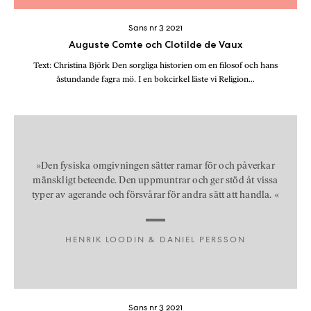
a
n
Sans nr 3 2021
k
Auguste Comte och Clotilde de Vaux
e
Text: Christina Björk Den sorgliga historien om en filosof och hans
åstundande fagra mö. I en bokcirkel läste vi Religion…
»Den fysiska omgivningen sätter ramar för och påverkar
mänskligt beteende. Den uppmuntrar och ger stöd åt vissa
typer av agerande och försvårar för andra sätt att handla. «
HENRIK LOODIN & DANIEL PERSSON
Sans nr 3 2021