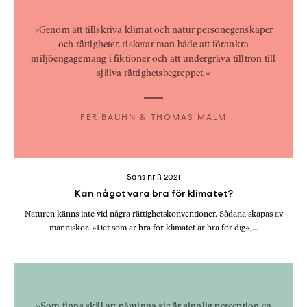
»Genom att tillskriva klimat och natur personegenskaper
och rättigheter, riskerar man både att förankra
miljöengagemang i fiktioner och att undergräva tilltron till
själva rättighetsbegreppet.«
PER BAUHN & THOMAS MALM
Sans nr 3 2021
Kan något vara bra för klimatet?
Naturen känns inte vid några rättighetskonventioner. Sådana skapas av
människor. »Det som är bra för klimatet är bra för dig«,…
»Som finns skäl att påminna sig är sinnlig perception en