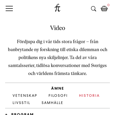
Fri
Skip
B
0
to
o
Tanke
content
k
h
a
Video
n
d
Fördjupa dig i vår tids stora frågor – från
e
banbrytande ny forskning till etiska dilemman och
l
p
politikens nya skiljelinjer. Ta del av våra
å
samtalsserier, tidlösa konversationer med Sveriges
n
och världens främsta tänkare.
ä
t
e
ÄMNE
t
VETENSKAP
FILOSOFI
HISTORIA
,
LIVSSTIL
SAMHÄLLE
k
ö
PROGRAM
p