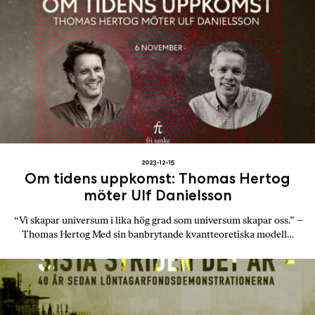
a
n
k
e
2023-12-15
Om tidens uppkomst: Thomas Hertog
möter Ulf Danielsson
“Vi skapar universum i lika hög grad som universum skapar oss.” –
Thomas Hertog Med sin banbrytande kvantteoretiska modell…