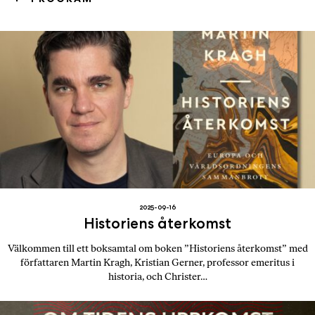
b
ö
c
k
e
r
o
n
l
i
n
e
2025-09-16
h
Historiens återkomst
o
s
Välkommen till ett boksamtal om boken ”Historiens återkomst” med
F
författaren Martin Kragh, Kristian Gerner, professor emeritus i
r
historia, och Christer…
i
T