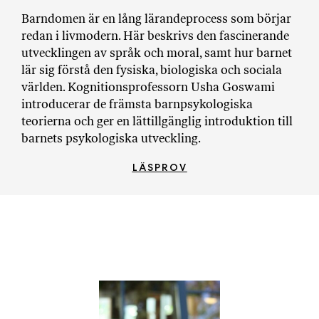
a
Barndomen är en lång lärandeprocess som börjar
n
redan i livmodern. Här beskrivs den fascinerande
k
utvecklingen av språk och moral, samt hur barnet
e
lär sig förstå den fysiska, biologiska och sociala
världen. Kognitionsprofessorn Usha Goswami
introducerar de främsta barnpsykologiska
teorierna och ger en lättillgänglig introduktion till
barnets psykologiska utveckling.
LÄSPROV