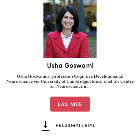
Usha Goswami
Usha Goswami är professor i Cognitive Developmental
Neuroscience vid University of Cambridge. Hon är chef för Centre
for Neuroscience in…
LÄS MER
PRESSMATERIAL