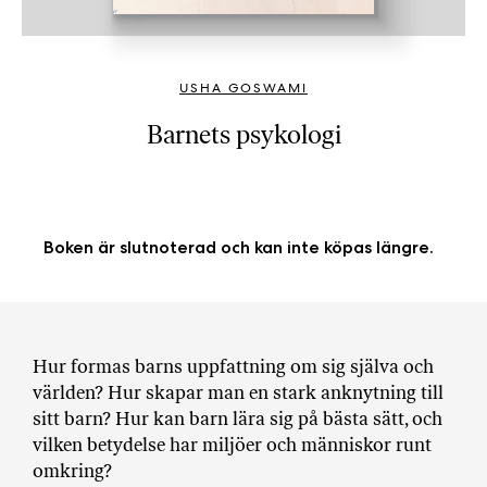
b
ö
c
USHA GOSWAMI
k
e
Barnets psykologi
r
o
n
l
Boken är slutnoterad och kan inte köpas längre.
i
n
e
h
o
Hur formas barns uppfattning om sig själva och
s
världen? Hur skapar man en stark anknytning till
F
sitt barn? Hur kan barn lära sig på bästa sätt, och
r
vilken betydelse har miljöer och människor runt
i
omkring?
T