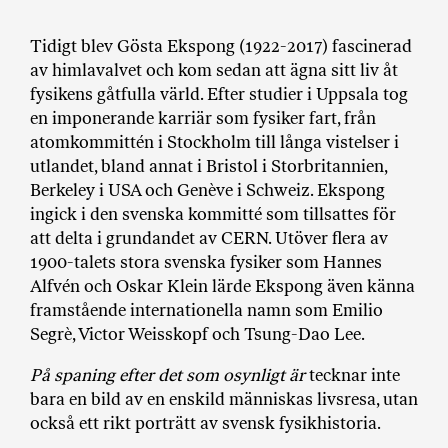
a
n
Tidigt blev Gösta Ekspong (1922-2017) fascinerad
k
av himlavalvet och kom sedan att ägna sitt liv åt
e
fysikens gåtfulla värld. Efter studier i Uppsala tog
en imponerande karriär som fysiker fart, från
atomkommittén i Stockholm till långa vistelser i
utlandet, bland annat i Bristol i Storbritannien,
Berkeley i USA och Genève i Schweiz. Ekspong
ingick i den svenska kommitté som tillsattes för
att delta i grundandet av CERN. Utöver flera av
1900-talets stora svenska fysiker som Hannes
Alfvén och Oskar Klein lärde Ekspong även känna
framstående internationella namn som Emilio
Segrè, Victor Weisskopf och Tsung-Dao Lee.
På spaning efter det som osynligt är
tecknar inte
bara en bild av en enskild människas livsresa, utan
också ett rikt porträtt av svensk fysikhistoria.