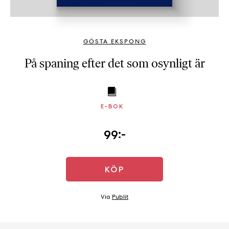
b
ö
c
GÖSTA EKSPONG
k
e
På spaning efter det som osynligt är
r
o
n
l
E-BOK
i
n
99:-
e
h
o
KÖP
s
F
Via
Publit
r
i
T