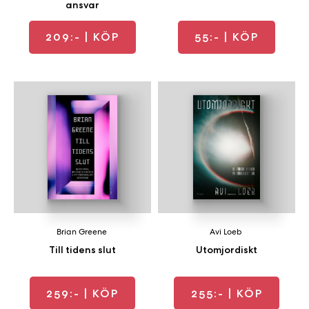
ansvar
209:-
| KÖP
55:-
| KÖP
Brian Greene
Avi Loeb
Till tidens slut
Utomjordiskt
259:-
| KÖP
255:-
| KÖP