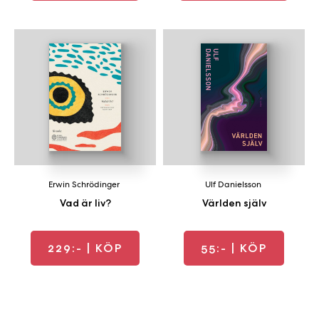
Erwin Schrödinger
Ulf Danielsson
Vad är liv?
Världen själv
229:-
| KÖP
55:-
| KÖP