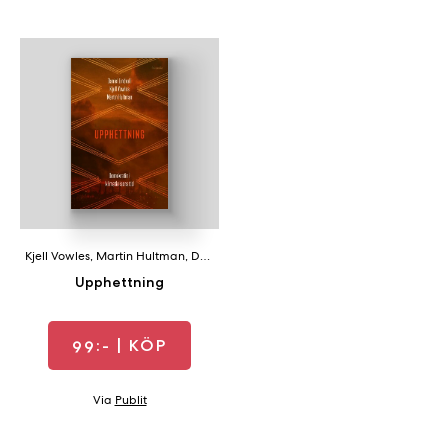
Kjell Vowles
,
Martin Hultman
,
Daniel Lindvall
Upphettning
99:-
| KÖP
Via
Publit