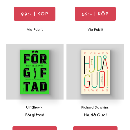
99:-
| KÖP
52:-
| KÖP
Via
Publit
Via
Publit
Ulf Ellervik
Richard Dawkins
Förgiftad
Hejdå Gud!