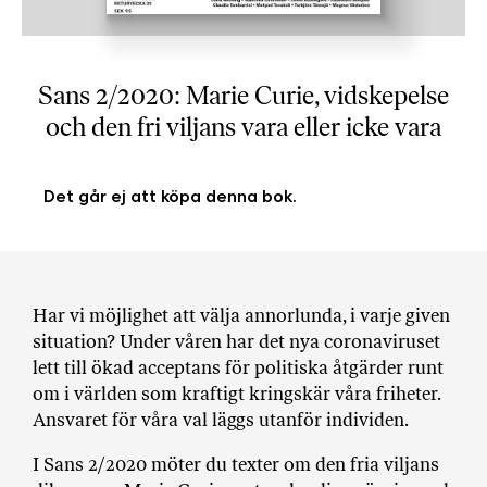
b
ö
c
Sans 2/2020: Marie Curie, vidskepelse
k
och den fri viljans vara eller icke vara
e
r
o
Det går ej att köpa denna bok.
n
l
i
n
e
Har vi möjlighet att välja annorlunda, i varje given
h
situation? Under våren har det nya coronaviruset
o
lett till ökad acceptans för politiska åtgärder runt
s
om i världen som kraftigt kringskär våra friheter.
F
Ansvaret för våra val läggs utanför individen.
r
i
I Sans 2/2020 möter du texter om den fria viljans
T