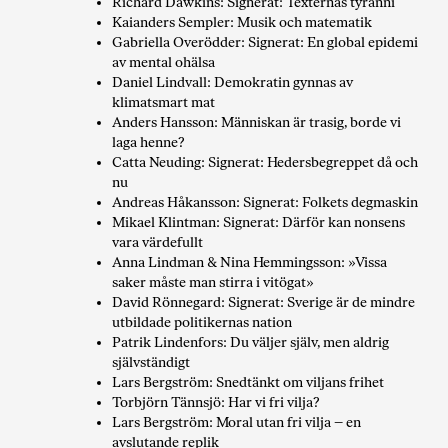
Richard Dawkins: Signerat: Texternas tyranni
Kaianders Sempler: Musik och matematik
Gabriella Overödder: Signerat: En global epidemi
av mental ohälsa
Daniel Lindvall: Demokratin gynnas av
klimatsmart mat
Anders Hansson: Människan är trasig, borde vi
laga henne?
Catta Neuding: Signerat: Hedersbegreppet då och
nu
Andreas Håkansson: Signerat: Folkets degmaskin
Mikael Klintman: Signerat: Därför kan nonsens
vara värdefullt
Anna Lindman & Nina Hemmingsson: »Vissa
saker måste man stirra i vitögat»
David Rönnegard: Signerat: Sverige är de mindre
utbildade politikernas nation
Patrik Lindenfors: Du väljer själv, men aldrig
självständigt
Lars Bergström: Snedtänkt om viljans frihet
Torbjörn Tännsjö: Har vi fri vilja?
Lars Bergström: Moral utan fri vilja – en
avslutande replik