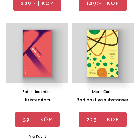
229:-
| KÖP
149:-
| KÖP
Patrik Lindenfors
Marie Curie
Kristendom
Radioaktiva substanser
39:-
| KÖP
225:-
| KÖP
Via
Publit