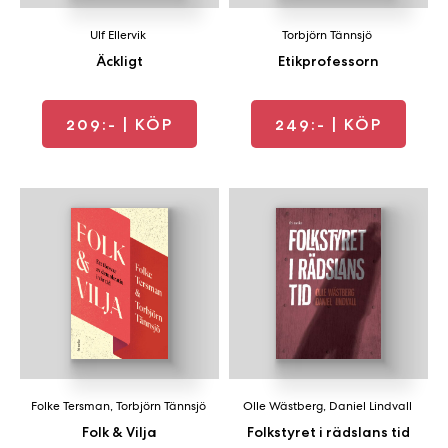
Ulf Ellervik
Torbjörn Tännsjö
Äckligt
Etikprofessorn
209:-
| KÖP
249:-
| KÖP
Folke Tersman
,
Torbjörn Tännsjö
Olle Wästberg
,
Daniel Lindvall
Folk & Vilja
Folkstyret i rädslans tid