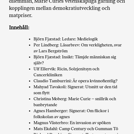
dilemman, Marie Curies vetenskapliga gärning och
a
kopplingen mellan demokratiutveckling och
n
matpriser.
k
e
Innehåll:
Björn Fjæstad: Ledare: Medielogik
Per Lindberg: Läsarbrev: Om verkligheten, svar
av Lars Bergström
Björn Fjæstad: Insikt: Tämjde människan sig
själv?
Ulf Ellervik: Ricin, Solzjenitsyn och
Cancerkliniken
Claudio Tamburrini: Är opera kvinnofientlig?
Mahyad Tavakoli: Signerat: Utsnitt ur den tid
som flytt
Christina Moberg: Marie Curie – snillrik och
banbrytande
Agnes Hamberger: Signerat: Om flickor i
folkskolan av agnes
Magnus Västerbro: En invasion av spöken
Mats Ekdahl: Camp Century och Gumman Tö