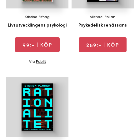
Kristina Elfhag
Michael Pollan
Livsutvecklingens psykologi
Psykedelisk renässans
99:-
| KÖP
259:-
| KÖP
Via
Publit