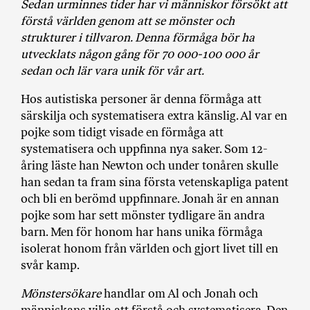
Sedan urminnes tider har vi människor försökt att
a
förstå världen genom att se mönster och
n
strukturer i tillvaron. Denna förmåga bör ha
k
utvecklats någon gång för 70 000-100 000 år
e
sedan och lär vara unik för vår art.
Hos autistiska personer är denna förmåga att
särskilja och systematisera extra känslig. Al var en
pojke som tidigt visade en förmåga att
systematisera och uppfinna nya saker. Som 12-
åring läste han Newton och under tonåren skulle
han sedan ta fram sina första vetenskapliga patent
och bli en berömd uppfinnare. Jonah är en annan
pojke som har sett mönster tydligare än andra
barn. Men för honom har hans unika förmåga
isolerat honom från världen och gjort livet till en
svår kamp.
Mönstersökare
handlar om Al och Jonah och