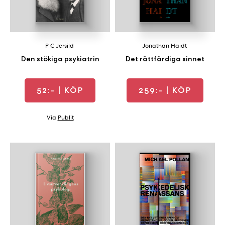
P C Jersild
Jonathan Haidt
Den stökiga psykiatrin
Det rättfärdiga sinnet
52:-
| KÖP
259:-
| KÖP
Via
Publit