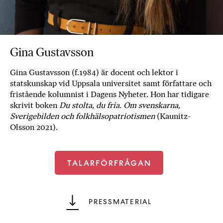
b
ö
c
k
Gina Gustavsson
e
r
Gina Gustavsson (f.1984) är docent och lektor i
o
statskunskap vid Uppsala universitet samt författare och
n
fristående kolumnist i Dagens Nyheter. Hon har tidigare
l
skrivit boken
Du stolta, du fria. Om svenskarna,
i
Sverigebilden och folkhälsopatriotismen
(Kaunitz-
n
Olsson 2021).
e
h
o
TALARFÖRFRÅGAN
s
F
r
PRESSMATERIAL
i
T