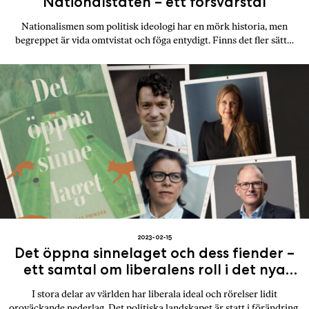
Nationalstaten – ett försvarstal
Nationalismen som politisk ideologi har en mörk historia, men
begreppet är vida omtvistat och föga entydigt. Finns det fler sätt…
2023-02-15
Det öppna sinnelaget och dess fiender –
ett samtal om liberalens roll i det nya
politiska landskapet
I stora delar av världen har liberala ideal och rörelser lidit
oroväckande nederlag. Det politiska landskapet är statt i förändring,