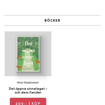
a
n
k
e
BÖCKER
Gina Gustavsson
Det öppna sinnelaget –
och dess fiender
209:-
| KÖP