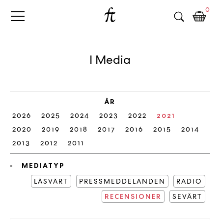
Fri
Skip
B
0
to
o
Tanke
content
k
h
a
I Media
n
d
e
l
ÅR
p
2026
2025
2024
2023
2022
2021
å
n
2020
2019
2018
2017
2016
2015
2014
ä
2013
2012
2011
t
e
MEDIATYP
t
LÄSVÄRT
PRESSMEDDELANDEN
RADIO
,
RECENSIONER
k
SEVÄRT
ö
p