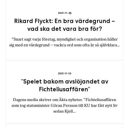
a
n
2021-11-25
k
Rikard Flyckt: En bra värdegrund –
e
vad ska det vara bra för?
”Snart sagt varje företag, myndighet och organisation håller
sig med en värdegrund – vackra ord som ofta är så självklara…
2021-11-19
”Spelet bakom avslöjandet av
Fichteliusaffären”
Dagens media skriver om Äkta nyheter. ”Fichteliusaffären
som tog statsminister Göran Persson till KU har fått nytt liv
sedan Kjell…