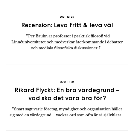
b
ö
2021-12-27
c
Recension: Leva fritt & leva väl
k
e
”Per Bauhn är professor i praktisk filosofi vid
r
Linnéuniversitetet och medverkar återkommande i debatter
o
och mediala filosofiska diskussioner. I…
n
l
i
n
e
2021-11-25
Rikard Flyckt: En bra värdegrund –
h
o
vad ska det vara bra för?
s
”Snart sagt varje företag, myndighet och organisation håller
F
sig med en värdegrund – vackra ord som ofta är så självklara…
r
i
T