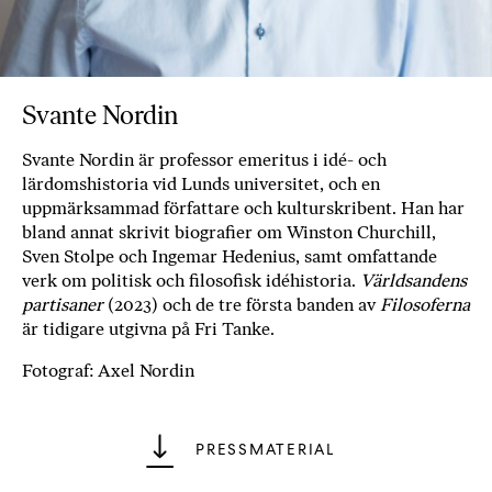
b
ö
c
k
Svante Nordin
e
r
Svante Nordin är professor emeritus i idé- och
o
lärdomshistoria vid Lunds universitet, och en
n
uppmärksammad författare och kulturskribent. Han har
l
bland annat skrivit biografier om Winston Churchill,
i
Sven Stolpe och Ingemar Hedenius, samt omfattande
n
verk om politisk och filosofisk idéhistoria.
Världsandens
e
partisaner
(2023) och de tre första banden av
Filosoferna
h
är tidigare utgivna på Fri Tanke.
o
Fotograf: Axel Nordin
s
F
r
PRESSMATERIAL
i
T