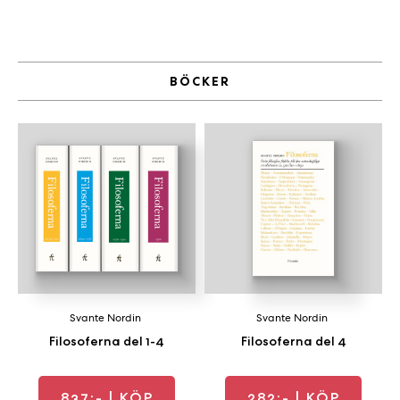
a
n
k
e
BÖCKER
Svante Nordin
Svante Nordin
Filosoferna del 1-4
Filosoferna del 4
837:-
| KÖP
282:-
| KÖP