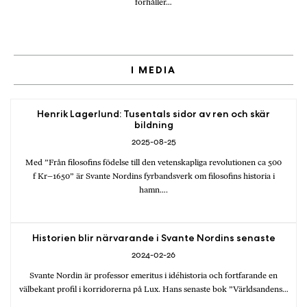
förhåller…
I MEDIA
Henrik Lagerlund: Tusentals sidor av ren och skär
bildning
2025-08-25
Med ”Från filosofins födelse till den vetenskapliga revolutionen ca 500
f Kr–1650” är Svante Nordins fyrbandsverk om filosofins historia i
hamn….
Historien blir närvarande i Svante Nordins senaste
2024-02-26
Svante Nordin är professor emeritus i idéhistoria och fortfarande en
välbekant profil i korridorerna på Lux. Hans senaste bok ”Världsandens…