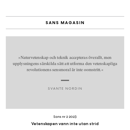
SANS MAGASIN
»Naturvetenskap och teknik accepteras överallt, men
upplysningens särskilda sätt att utforma den vetenskapliga
revolutionens sensmoral är inte oomstritt.«
SVANTE NORDIN
Sans nr 2 2023
Vetenskapen vann inte utan strid