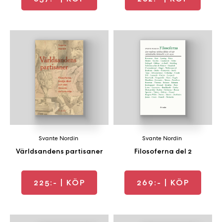
Svante Nordin
Svante Nordin
Världsandens partisaner
Filosoferna del 2
225:-
| KÖP
269:-
| KÖP