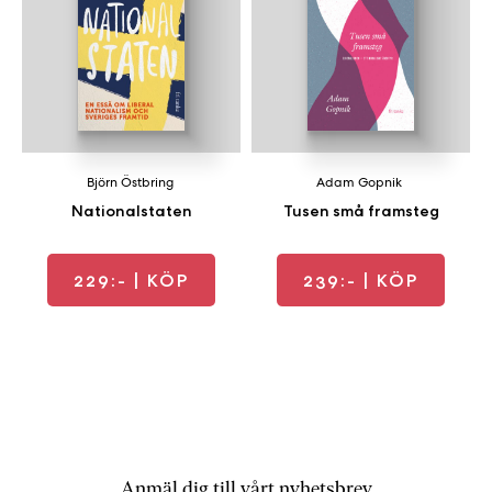
Björn Östbring
Adam Gopnik
Nationalstaten
Tusen små framsteg
229:-
| KÖP
239:-
| KÖP
Anmäl dig till vårt nyhetsbrev