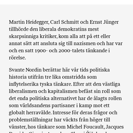
a
n
k
Martin Heidegger, Carl Schmitt och Ernst Jünger
e
tillhörde den liberala demokratins mest
skarpsinniga kritiker, kom alla att på ett eller
annat sätt att ansluta sig till nazismen och har var
och en satt 1900- och 2000-talets tänkande i
rörelse.
Svante Nordin berättar här vår tids politiska
historia utifrån tre lika omstridda som
inflytelserika tyska tänkare. Efter att den västliga
liberalismen och kapitalismen befäst sin roll som
det enda politiska alternativet har de ålagts rollen
som världsandens partisaner i kamp mot ett
globalt herravälde. Intresse för deras frågor och
problemställningar har väckts från höger till
vänster, hos tänkare som Michel Foucault, Jacques