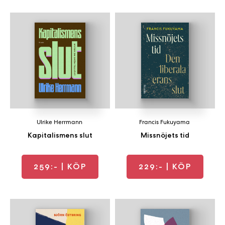
Ulrike Herrmann
Francis Fukuyama
Kapitalismens slut
Missnöjets tid
259:-
| KÖP
229:-
| KÖP