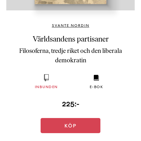
b
ö
c
SVANTE NORDIN
k
e
Världsandens partisaner
r
Filosoferna, tredje riket och den liberala
o
n
demokratin
l
i
n
e
INBUNDEN
E-BOK
h
o
225:-
s
F
r
KÖP
i
T