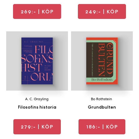
269:-
| KÖP
249:-
| KÖP
A. C. Grayling
Bo Rothstein
Filosofins historia
Grundbulten
279:-
| KÖP
186:-
| KÖP