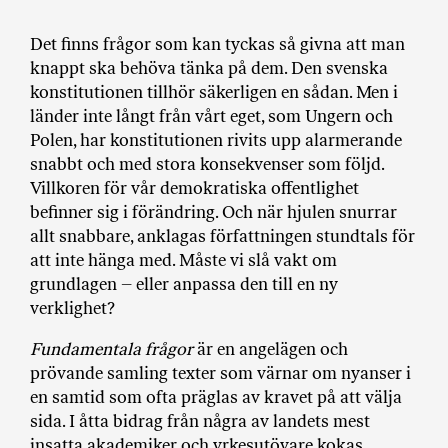
a
n
Det finns frågor som kan tyckas så givna att man
k
knappt ska behöva tänka på dem. Den svenska
e
konstitutionen tillhör säkerligen en sådan. Men i
länder inte långt från vårt eget, som Ungern och
Polen, har konstitutionen rivits upp alarmerande
snabbt och med stora konsekvenser som följd.
Villkoren för vår demokratiska offentlighet
befinner sig i förändring. Och när hjulen snurrar
allt snabbare, anklagas författningen stundtals för
att inte hänga med. Måste vi slå vakt om
grundlagen – eller anpassa den till en ny
verklighet?
Fundamentala frågor
är en angelägen och
prövande samling texter som värnar om nyanser i
en samtid som ofta präglas av kravet på att välja
sida. I åtta bidrag från några av landets mest
insatta akademiker och yrkesutövare kokas