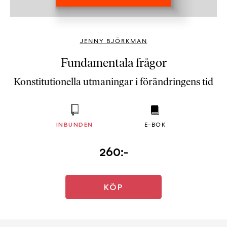
b
ö
c
JENNY BJÖRKMAN
k
e
Fundamentala frågor
r
Konstitutionella utmaningar i förändringens tid
o
n
l
i
INBUNDEN
E-BOK
n
e
260:-
h
o
s
F
KÖP
r
i
T