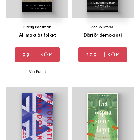
Ludvig Beckman
Åsa Wikforss
All makt åt folket
Därför demokrati
99:-
| KÖP
209:-
| KÖP
Via
Publit