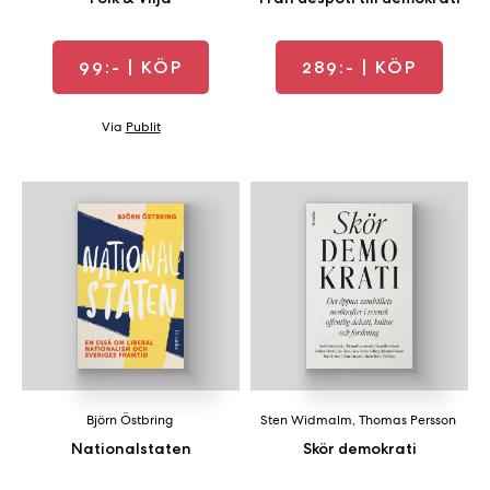
99:-
| KÖP
289:-
| KÖP
Via
Publit
Björn Östbring
Sten Widmalm
,
Thomas Persson
Nationalstaten
Skör demokrati