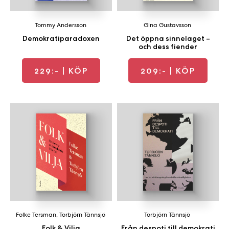
Tommy Andersson
Gina Gustavsson
Demokratiparadoxen
Det öppna sinnelaget –
och dess fiender
229:-
| KÖP
209:-
| KÖP
Folke Tersman
,
Torbjörn Tännsjö
Torbjörn Tännsjö
Folk & Vilja
Från despoti till demokrati