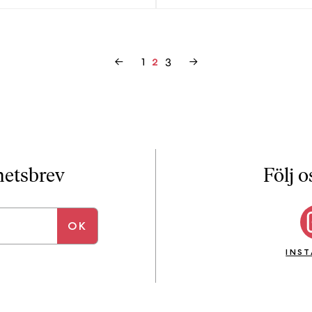
←
1
3
→
2
yhetsbrev
Följ o
INS