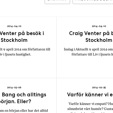
ö
p
b
ö
c
2014-04-10
2014-04-10
k
Venter på besök i
Craig Venter på 
e
Stockholm
Stockholm
r
o
lt 9 april 2014 om författaren till
Inslag i Aktuellt 9 april 2014 o
iv i ljusets hastighet.
författare till Liv i ljusets 
n
l
i
n
e
h
2014-03-06
2014-02-25
o
 Bang och alltings
Varför känner vi 
s
örjan. Eller?
F
Varför känner vi empati? Hu
r
sömnbrist vårt humör? Gusta
m en början eller har det alltid