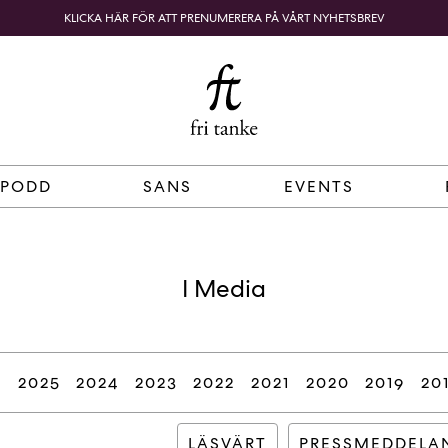
KLICKA HÄR FÖR ATT PRENUMERERA PÅ VÅRT NYHETSBREV
Fri
B
o
SÖK
KUNDKORG
Tanke
k
h
a
n
d
 PODD
SANS
EVENTS
e
l
p
å
I Media
n
ä
t
e
6
2025
2024
2023
2022
2021
2020
2019
20
t
,
k
LÄSVÄRT
PRESSMEDDELA