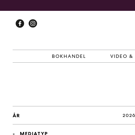
Skip
to
content
BOKHANDEL
VIDEO &
202
ÅR
MEDIATYP