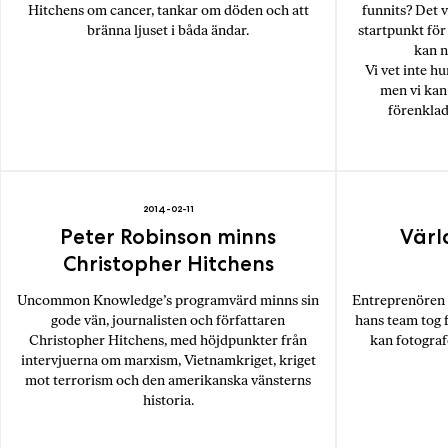
Hitchens om cancer, tankar om döden och att
funnits? Det 
bränna ljuset i båda ändar.
startpunkt för
kan n
Vi vet inte hu
men vi kan 
förenklad
2014-02-11
Peter Robinson minns
Värl
Christopher Hitchens
Uncommon Knowledge’s programvärd minns sin
Entreprenören
gode vän, journalisten och författaren
hans team tog f
Christopher Hitchens, med höjdpunkter från
kan fotografe
intervjuerna om marxism, Vietnamkriget, kriget
mot terrorism och den amerikanska vänsterns
historia.