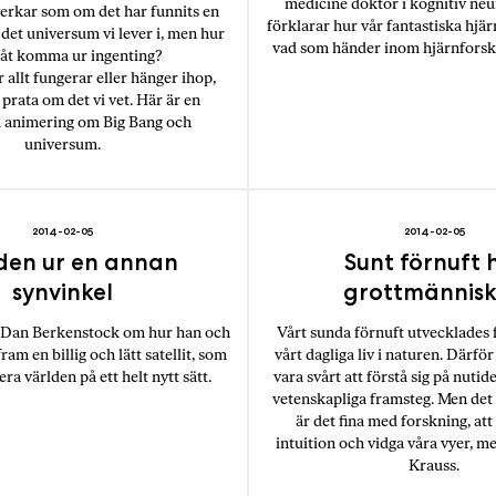
i
medicine doktor i kognitiv ne
verkar som om det har funnits en
T
förklarar hur vår fantastiska hjä
 det universum vi lever i, men hur
vad som händer inom hjärnforskn
a
åt komma ur ingenting?
n
r allt fungerar eller hänger ihop,
prata om det vi vet. Här är en
k
 animering om Big Bang och
e
universum.
2014-02-05
2014-02-05
den ur en annan
Sunt förnuft 
synvinkel
grottmännis
 Dan Berkenstock om hur han och
Vårt sunda förnuft utvecklades f
ram en billig och lätt satellit, som
vårt dagliga liv i naturen. Därfö
ra världen på ett helt nytt sätt.
vara svårt att förstå sig på nuti
vetenskapliga framsteg. Men det 
är det fina med forskning, at
intuition och vidga våra vyer, 
Krauss.