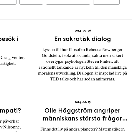
2014-03-26
besök i
En sokratisk dialog
Lyssna till hur filosofen Rebecca Newberger
Goldstein, i sokratisk anda, sakta men säkert
m Craig Venter,
övertygar psykologen Steven Pinker, att
hastighet.
rationellt tänkande är nyckeln till den mänskliga
moralens utveckling. Dialogen är inspelad live på
TED talks och har sedan animerats.
2014-02-25
empati?
Olle Häggström angriper
människans största frågor
r påverkar
med matematik
v Nilsonne,
Finns det liv på andra planeter? Matematikern