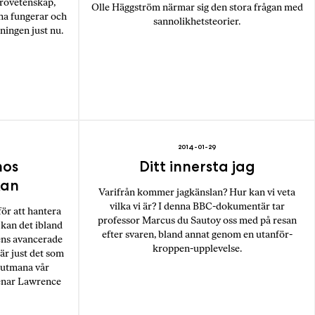
urovetenskap,
Olle Häggström närmar sig den stora frågan med
rna fungerar och
sannolikhetsteorier.
ingen just nu.
2014-01-29
hos
Ditt innersta jag
kan
Varifrån kommer jagkänslan? Hur kan vi veta
vilka vi är? I denna BBC-dokumentär tar
ör att hantera
professor Marcus du Sautoy oss med på resan
r kan det ibland
efter svaren, bland annat genom en utanför-
dens avancerade
kroppen-upplevelse.
är just det som
t utmana vår
menar Lawrence