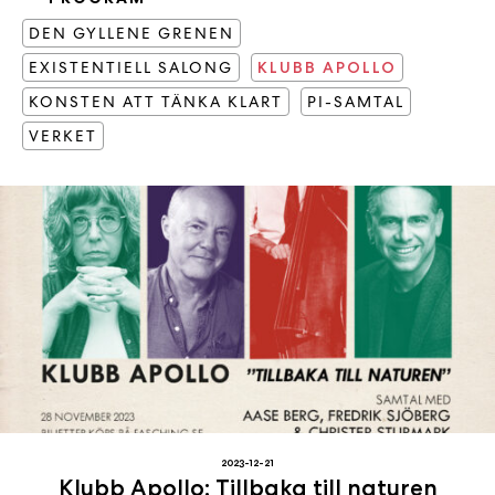
b
DEN GYLLENE GRENEN
ö
EXISTENTIELL SALONG
KLUBB APOLLO
c
k
KONSTEN ATT TÄNKA KLART
PI-SAMTAL
e
VERKET
r
o
n
l
i
n
e
h
o
s
F
r
i
2023-12-21
T
Klubb Apollo: Tillbaka till naturen