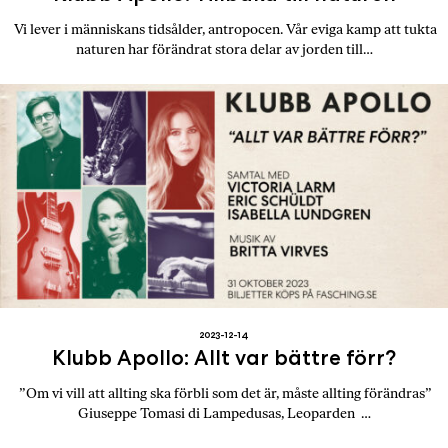
a
Vi lever i människans tidsålder, antropocen. Vår eviga kamp att tukta
n
naturen har förändrat stora delar av jorden till…
k
e
2023-12-14
Klubb Apollo: Allt var bättre förr?
”Om vi vill att allting ska förbli som det är, måste allting förändras”
Giuseppe Tomasi di Lampedusas, Leoparden …