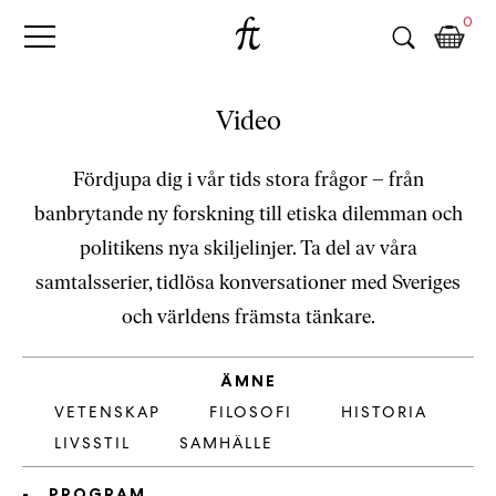
Fri
Skip
B
0
to
o
Tanke
content
k
h
a
Video
n
d
Fördjupa dig i vår tids stora frågor – från
e
banbrytande ny forskning till etiska dilemman och
l
p
politikens nya skiljelinjer. Ta del av våra
å
samtalsserier, tidlösa konversationer med Sveriges
n
och världens främsta tänkare.
ä
t
e
ÄMNE
t
VETENSKAP
FILOSOFI
HISTORIA
,
LIVSSTIL
SAMHÄLLE
k
ö
PROGRAM
p