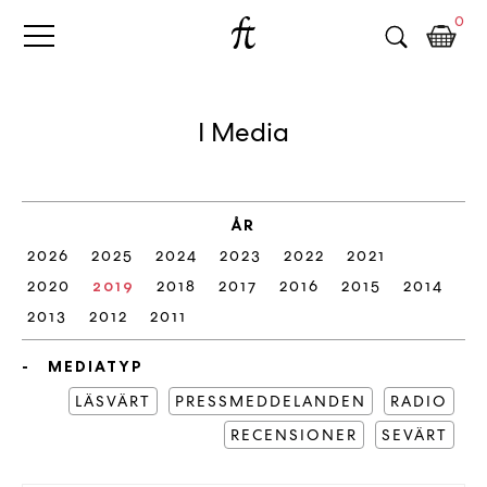
Fri
Skip
B
0
to
o
Tanke
content
k
h
a
I Media
n
d
e
l
ÅR
p
2026
2025
2024
2023
2022
2021
å
n
2020
2019
2018
2017
2016
2015
2014
ä
2013
2012
2011
t
e
MEDIATYP
t
LÄSVÄRT
PRESSMEDDELANDEN
RADIO
,
RECENSIONER
k
SEVÄRT
ö
p