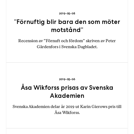
a
n
2019-05-08
k
”Förnuftig blir bara den som möter
e
motstånd”
Recension av ”Förnuft och fördom” skriven av Peter
Gärdenfors i Svenska Dagbladet.
2019-05-06
Åsa Wikforss prisas av Svenska
Akademien
Svenska Akademien delar år 2019 ut Karin Gierows pris till
Åsa Wikforss.