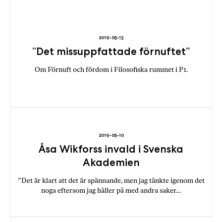
b
ö
c
2019-05-13
k
”Det missuppfattade förnuftet”
e
r
Om Förnuft och fördom i Filosofiska rummet i P1.
o
n
l
i
n
e
2019-05-10
Åsa Wikforss invald i Svenska
h
o
Akademien
s
”Det är klart att det är spännande, men jag tänkte igenom det
F
noga eftersom jag håller på med andra saker…
r
i
T